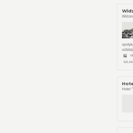
Widz
Widzew
spotyk
ustala
O
SZLAK
Hote
Hotel "