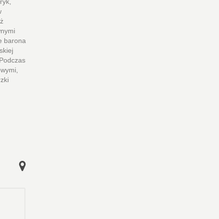
ryk,
w
eż
ównymi
ie barona
skiej
. Podczas
owymi,
zki