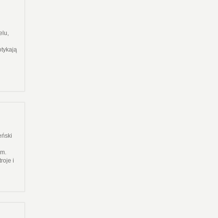
elu,
otykają
eński
ym.
roje i