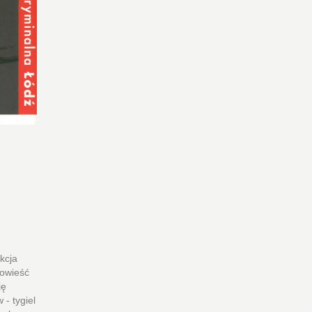
kcja
powieść
ję
 - tygiel