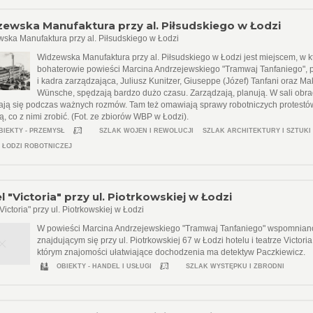
ewska Manufaktura przy al. Piłsudskiego w Łodzi
ska Manufaktura przy al. Piłsudskiego w Łodzi
Widzewska Manufaktura przy al. Piłsudskiego w Łodzi jest miejscem, w 
bohaterowie powieści Marcina Andrzejewskiego "Tramwaj Tanfaniego", 
i kadra zarządzająca, Juliusz Kunitzer, Giuseppe (Józef) Tanfani oraz Ma
Wünsche, spędzają bardzo dużo czasu. Zarządzają, planują. W sali obr
ają się podczas ważnych rozmów. Tam też omawiają sprawy robotniczych protestów
ją, co z nimi zrobić. (Fot. ze zbiorów WBP w Łodzi).
BIEKTY - PRZEMYSŁ
SZLAK WOJEN I REWOLUCJI
SZLAK ARCHITEKTURY I SZTUKI
 ŁODZI ROBOTNICZEJ
l "Victoria" przy ul. Piotrkowskiej w Łodzi
Victoria" przy ul. Piotrkowskiej w Łodzi
W powieści Marcina Andrzejewskiego "Tramwaj Tanfaniego" wspomnian
znajdującym się przy ul. Piotrkowskiej 67 w Łodzi hotelu i teatrze Victoria
którym znajomości ułatwiające dochodzenia ma detektyw Paczkiewicz.
OBIEKTY - HANDEL I USŁUGI
SZLAK WYSTĘPKU I ZBRODNI