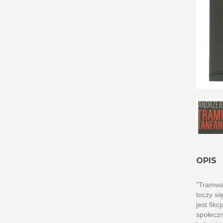
OPIS
"Tramwaj
toczy si
jest fik
społeczn