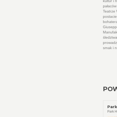
kultur i
pałaców 
Teatrze 
postacie
bohatera
Giusepp
Manufakt
śledztwa
prowadz
smak i n
POW
Park
Park H