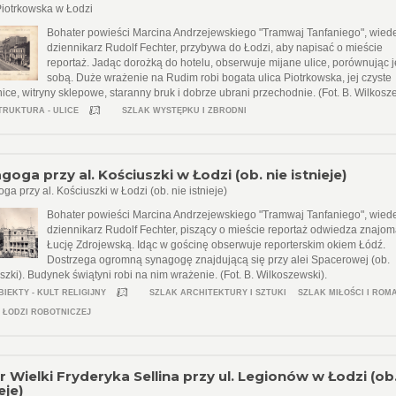
Piotrkowska w Łodzi
Bohater powieści Marcina Andrzejewskiego "Tramwaj Tanfaniego", wied
dziennikarz Rudolf Fechter, przybywa do Łodzi, aby napisać o mieście
reportaż. Jadąc dorożką do hotelu, obserwuje mijane ulice, porównując j
sobą. Duże wrażenie na Rudim robi bogata ulica Piotrkowska, jej czyste
ice, witryny sklepowe, staranny bruk i dobrze ubrani przechodnie. (Fot. B. Wilkosz
TRUKTURA - ULICE
SZLAK WYSTĘPKU I ZBRODNI
goga przy al. Kościuszki w Łodzi (ob. nie istnieje)
ga przy al. Kościuszki w Łodzi (ob. nie istnieje)
Bohater powieści Marcina Andrzejewskiego "Tramwaj Tanfaniego", wied
dziennikarz Rudolf Fechter, piszący o mieście reportaż odwiedza znajom
Łucję Zdrojewską. Idąc w gościnę obserwuje reporterskim okiem Łódź.
Dostrzega ogromną synagogę znajdującą się przy alei Spacerowej (ob.
szki). Budynek świątyni robi na nim wrażenie. (Fot. B. Wilkoszewski).
BIEKTY - KULT RELIGIJNY
SZLAK ARCHITEKTURY I SZTUKI
SZLAK MIŁOŚCI I ROM
 ŁODZI ROBOTNICZEJ
r Wielki Fryderyka Sellina przy ul. Legionów w Łodzi (ob.
eje)