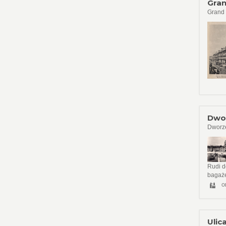
Gran
Grand 
Dwor
Dworze
Rudi d
bagaże
O
Ulic