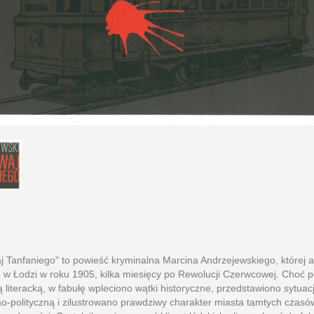
 Tanfaniego" to powieść kryminalna Marcina Andrzejewskiego, której a
ę w Łodzi w roku 1905, kilka miesięcy po Rewolucji Czerwcowej. Choć 
cją literacką, w fabułę wpleciono wątki historyczne, przedstawiono sytuac
o-polityczną i zilustrowano prawdziwy charakter miasta tamtych czasów