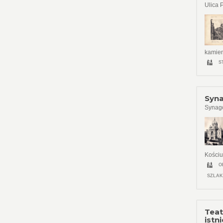
Ulica 
kamien
S
Syna
Synago
Kościu
O
SZLAK
Teat
istni