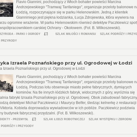
Flavio Giannini, pochodzący z Włoch bohater powieści Marcina
Andrzejewskiego "Tramwaj Tanfaniego", organizuje przeloty balonowe 
Łodzią, rozpoczynające się w parku Helenowskim. Jedną z klientek
Gianniniego jest piękna łodzianka, Łucja Zdrojewska, która wywiera na
arzu ogromne wrażenie. W parku Helenowskim również detektyw Paczkiewicz spo
 współpracownikiem carskiej Ochrany - Okołowem. (Fot. B. Wilkoszewski).
RZYRODA - PARKI I OGRODY
SZLAK MIŁOŚCI I ROMANSU
SZLAK PODRÓŻY I PRZY
 PRZYRODY
yka Izraela Poznańskiego przy ul. Ogrodowej w Łodzi
a Izraela Poznańskiego przy ul. Ogrodowej w Łodzi
Flavio Giannini, pochodzący z Włoch bohater powieści Marcina
Andrzejewskiego "Tramwaj Tanfaniego", organizuje przeloty balonowe 
Łodzią. Podczas lotu obserwuje miasto pełne fabrycznych, dymiących
kominów. Na tle innych łódzkich fabryk, widocznych z góry, wyróżnia się
alnia fabryki Izraala Poznańskiego przy ul. Ogrodowej. Obok zabudowań fabryczn
odzą detektywi Michał Paczkiewicz i Maurycy Belfer, śledząc kelnerkę z restauracji
 Viktoria. Kobieta doprowadza wywiadowców w ich pobliże. Paczkiewicz podziwia
y budynek fabrycznej przędzalni. (Fot. B. Wilkoszewski).
BIEKTY - PRZEMYSŁ
SZLAK ŁODZI ROBOTNICZEJ
SZLAK WYSTĘPKU I ZBRODNI
 PODRÓŻY I PRZYGODY