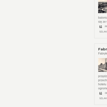
baloni
się ze
P
SZLAK
Fabr
Fabryk
przędz
przech
hotelu
ogromn
O
SZLAK