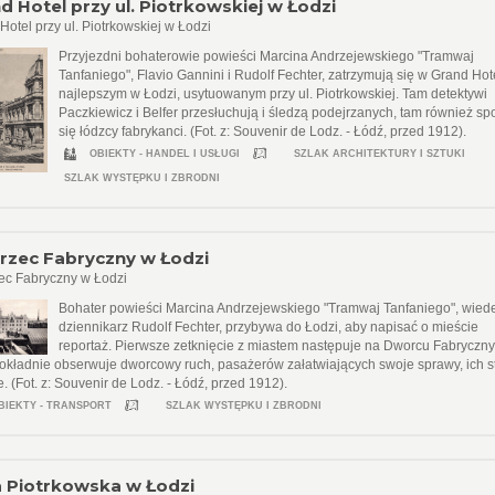
d Hotel przy ul. Piotrkowskiej w Łodzi
Hotel przy ul. Piotrkowskiej w Łodzi
Przyjezdni bohaterowie powieści Marcina Andrzejewskiego "Tramwaj
Tanfaniego", Flavio Gannini i Rudolf Fechter, zatrzymują się w Grand Hot
najlepszym w Łodzi, usytuowanym przy ul. Piotrkowskiej. Tam detektywi
Paczkiewicz i Belfer przesłuchują i śledzą podejrzanych, tam również sp
się łódzcy fabrykanci. (Fot. z: Souvenir de Lodz. - Łódź, przed 1912).
OBIEKTY - HANDEL I USŁUGI
SZLAK ARCHITEKTURY I SZTUKI
SZLAK WYSTĘPKU I ZBRODNI
zec Fabryczny w Łodzi
c Fabryczny w Łodzi
Bohater powieści Marcina Andrzejewskiego "Tramwaj Tanfaniego", wied
dziennikarz Rudolf Fechter, przybywa do Łodzi, aby napisać o mieście
reportaż. Pierwsze zetknięcie z miastem następuje na Dworcu Fabryczn
okładnie obserwuje dworcowy ruch, pasażerów załatwiających swoje sprawy, ich st
. (Fot. z: Souvenir de Lodz. - Łódź, przed 1912).
BIEKTY - TRANSPORT
SZLAK WYSTĘPKU I ZBRODNI
a Piotrkowska w Łodzi