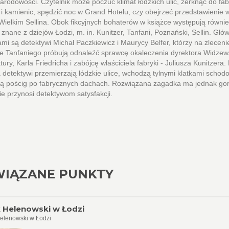
 narodowości. Czytelnik może poczuć klimat łódzkich ulic, zerknąć do fab
i kamienic, spędzić noc w Grand Hotelu, czy obejrzeć przedstawienie 
Wielkim Sellina. Obok fikcyjnych bohaterów w książce występują równi
 znane z dziejów Łodzi, m. in. Kunitzer, Tanfani, Poznański, Sellin. Gł
mi są detektywi Michał Paczkiewicz i Maurycy Belfer, którzy na zlecen
e Tanfaniego próbują odnaleźć sprawcę okaleczenia dyrektora Widzew
ury, Karla Friedricha i zabójcę właściciela fabryki - Juliusza Kunitzera
 detektywi przemierzają łódzkie ulice, wchodzą tylnymi klatkami schod
ą pościg po fabrycznych dachach. Rozwiązana zagadka ma jednak gor
ie przynosi detektywom satysfakcji.
IĄZANE PUNKTY
 Helenowski w Łodzi
elenowski w Łodzi