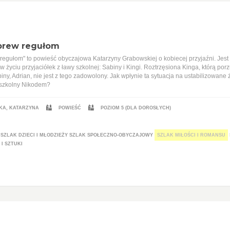
brew regułom
regułom" to powieść obyczajowa Katarzyny Grabowskiej o kobiecej przyjaźni. Jest
w życiu przyjaciółek z ławy szkolnej: Sabiny i Kingi. Roztrzęsiona Kinga, którą por
ny, Adrian, nie jest z tego zadowolony. Jak wpłynie ta sytuacja na ustabilizowane 
szkolny Nikodem?
A, KATARZYNA
POWIEŚĆ
POZIOM 5 (DLA DOROSŁYCH)
SZLAK DZIECI I MŁODZIEŻY
SZLAK SPOŁECZNO-OBYCZAJOWY
SZLAK MIŁOŚCI I ROMANSU
I SZTUKI