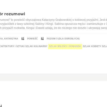
ór rozumowi
zumowi" to powieść obyczajowa Katarzyny Grabowskiej o kobiecej przyjaźni. Jest d
przyjaciółek z ławy szkolnej Sabiny i Kingi. Sabina opuszcza męża i zamieszkuje z
 przyjaźń rozkwita. Kinga i Dawid udają, że do niczego nie doszło i ukrywają swo
A, KATARZYNA
POWIEŚĆ
POZIOM 5 (DLA DOROSŁYCH)
HITEKTURY I SZTUKI
SZLAK KULINARNY
SZLAK MIŁOŚCI I ROMANSU
SZLAK KOBIETY
SZL
j