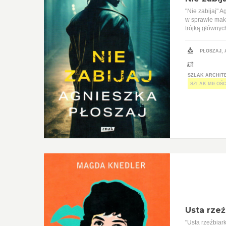
"Nie zabijaj" 
w sprawie maka
trójką głównyc
PŁOSZAJ,
SZLAK ARCHITE
SZLAK MIŁOŚC
Usta rzeź
"Usta rzeźbiar