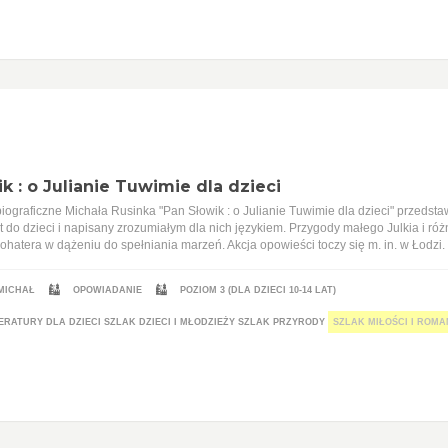
k : o Julianie Tuwimie dla dzieci
ograficzne Michała Rusinka "Pan Słowik : o Julianie Tuwimie dla dzieci" przedstaw
t do dzieci i napisany zrozumiałym dla nich językiem. Przygody małego Julkia i r
ohatera w dążeniu do spełniania marzeń. Akcja opowieści toczy się m. in. w Łodzi.
 MICHAŁ
OPOWIADANIE
POZIOM 3 (DLA DZIECI 10-14 LAT)
ERATURY DLA DZIECI
SZLAK DZIECI I MŁODZIEŻY
SZLAK PRZYRODY
SZLAK MIŁOŚCI I ROM