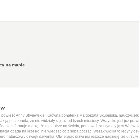
ty na mapie
ów
 powieść Anny Stryjewskiej. Główna bohaterka Małgorzata Skupińska, nauczycielka
ak ją pochłonęła, że nie widziały się już od trzech miesięcy. Wszystko jest już pra
 Joasia informuje matkę, że nie dotrze na święta, ponieważ zatrzymały ją w Warsz
nacją opada na krzesło, nie wiedząc co z sobą począć. Wszak wigilia to jedyny dzi
ero natarczywy dźwięk dzwonka. Otwierając drzwi ma jeszcze nadzieję, że ujrzy w 