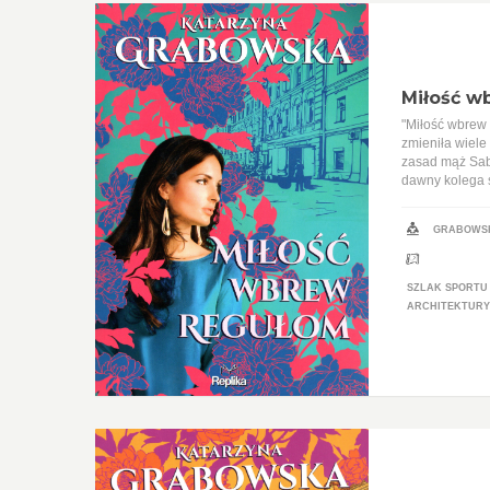
Miłość w
"Miłość wbrew 
zmieniła wiele 
zasad mąż Sabi
dawny kolega 
GRABOWSK
SZLAK SPORTU
ARCHITEKTURY 