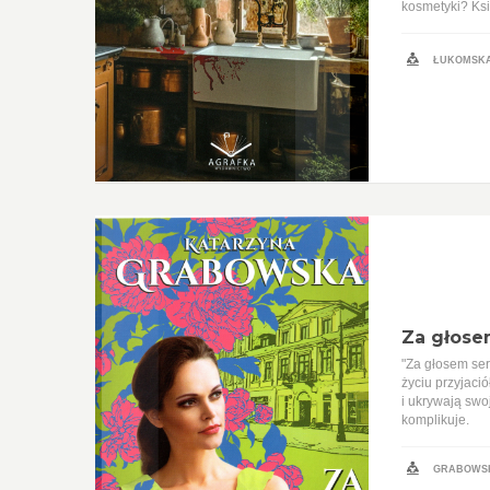
kosmetyki? Ksi
ŁUKOMSKA
Za głose
"Za głosem ser
życiu przyjaci
i ukrywają swo
komplikuje.
GRABOWSK