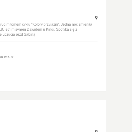
rugim tomem cyklu "Kolory przyjaźni". Jedna noc zmieniła
 18. letnim synem Dawidem u Kingi. Spotyka się z
je uczucia przd Sabiną.
AK WIARY