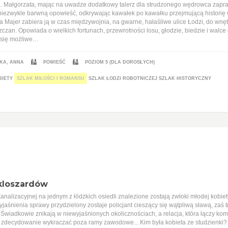
. Małgorzata, mając na uwadze dodatkowy talerz dla strudzonego wędrowca zapras
iezwykle barwną opowieść, odkrywając kawałek po kawałku przejmującą historię wiel
a Majer zabiera ją w czas międzywojnia, na gwarne, hałaśliwe ulice Łodzi, do wn
czan. Opowiada o wielkich fortunach, przewrotności losu, głodzie, biedzie i walce 
e się możliwe…
KA, ANNA
POWIEŚĆ
POZIOM 5 (DLA DOROSŁYCH)
BIETY
SZLAK MIŁOŚCI I ROMANSU
SZLAK ŁODZI ROBOTNICZEJ
SZLAK HISTORYCZNY
kloszardów
analizacyjnej na jednym z łódzkich osiedli znalezione zostają zwłoki młodej kobie
yjaśnienia sprawy przydzielony zostaje policjant cieszący się wątpliwą sławą, za
 Świadkowie znikają w niewyjaśnionych okolicznościach, a relacja, która łączy 
a zdecydowanie wykraczać poza ramy zawodowe... Kim była kobieta ze studzienki