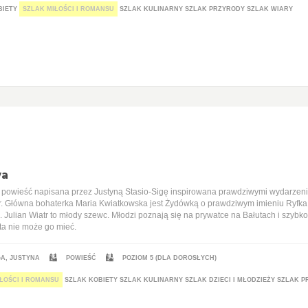
BIETY
SZLAK MIŁOŚCI I ROMANSU
SZLAK KULINARNY
SZLAK PRZYRODY
SZLAK WIARY
wa
powieść napisana przez Justyną Stasio-Sigę inspirowana prawdziwymi wydarzeniam
. Główna bohaterka Maria Kwiatkowska jest Żydówką o prawdziwym imieniu Ryfka. W
ć. Julian Wiatr to młody szewc. Młodzi poznają się na prywatce na Bałutach i szybko
ta nie może go mieć.
GA, JUSTYNA
POWIEŚĆ
POZIOM 5 (DLA DOROSŁYCH)
ŁOŚCI I ROMANSU
SZLAK KOBIETY
SZLAK KULINARNY
SZLAK DZIECI I MŁODZIEŻY
SZLAK P