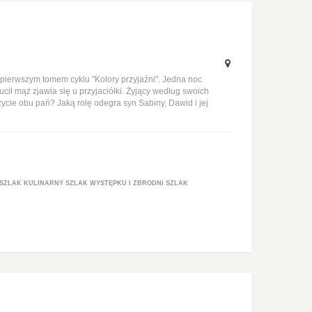
 pierwszym tomem cyklu "Kolory przyjaźni". Jedna noc
zucił mąż zjawia się u przyjaciółki. Żyjący według swoich
życie obu pań? Jaką rolę odegra syn Sabiny, Dawid i jej
SZLAK KULINARNY
SZLAK WYSTĘPKU I ZBRODNI
SZLAK