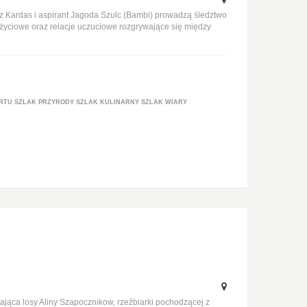
usz Kardas i aspirant Jagoda Szulc (Bambi) prowadzą śledztwo
życiowe oraz relacje uczuciowe rozgrywające się między
RTU
SZLAK PRZYRODY
SZLAK KULINARNY
SZLAK WIARY
iająca losy Aliny Szapocznikow, rzeźbiarki pochodzącej z