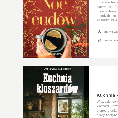
ubrana kobieta
zaczyna snuć n
częścią. Regin
bogatych miesz
wszystko staj
STRYJEWS
SZLAK KO
Kuchnia 
W studzience k
kloszard. Do w
bioneurologią.
ofiary, zaczyn