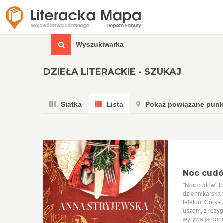
Wyszukiwarka
DZIEŁA LITERACKIE - SZUKAJ
Siatka
Lista
Pokaż powiązane punk
Noc cud
"Noc cudów" to
dziennikarska t
telefon. Córka
uszom, z rezyg
wyrywa ją dopi