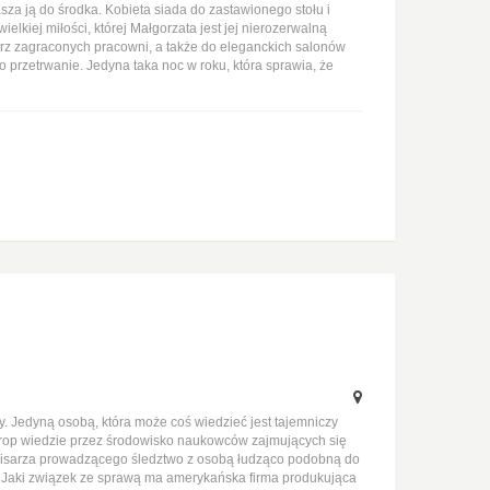
za ją do środka. Kobieta siada do zastawionego stołu i
kiej miłości, której Małgorzata jest jej nierozerwalną
ętrz zagraconych pracowni, a także do eleganckich salonów
o przetrwanie. Jedyna taka noc w roku, która sprawia, że
ty. Jedyną osobą, która może coś wiedzieć jest tajemniczy
ś trop wiedzie przez środowisko naukowców zajmujących się
komisarza prowadzącego śledztwo z osobą łudząco podobną do
? Jaki związek ze sprawą ma amerykańska firma produkująca