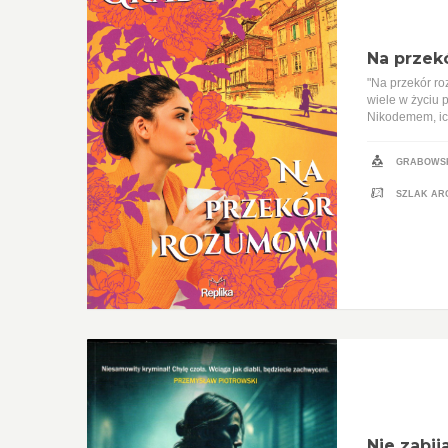
Na przek
"Na przekór ro
wiele w życiu 
Nikodemem, ich
GRABOWSK
SZLAK ARC
Nie zabija