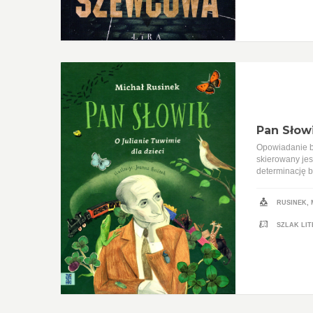
Pan Słowi
Opowiadanie bi
skierowany jes
determinację b
RUSINEK,
SZLAK LIT