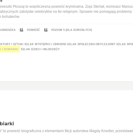
Agnieszki Płoszaj to współczesna powieść kryminalna. Zoja Sterlak, komisarz Mari
brycznych zabójstw celebrytów na tle religinym. Sprawie nie pomagają problemy 
h bohaterów.
 AGNIESZKA
POWIEŚĆ
POZIOM 5 (DLA DOROSŁYCH)
KTURY I SZTUKI
SZLAK WYSTĘPKU I ZBRODNI
SZLAK SPOŁECZNO-OBYCZAJOWY
SZLAK SPO
I I ROMANSU
SZLAK DZIECI I MŁODZIEŻY
biarki
ki" to powieść biograficzna z elementami fikcji autorstwa Magdy Knedler, przedstaw