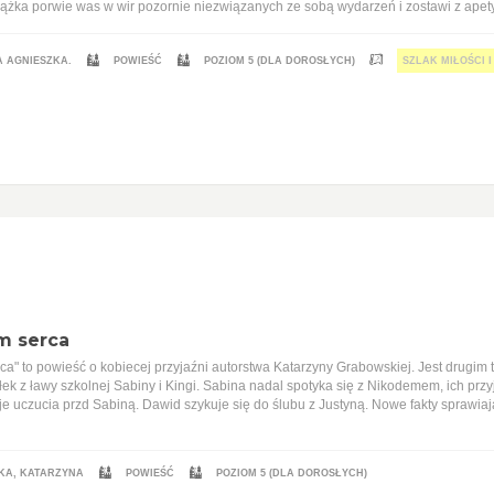
ążka porwie was w wir pozornie niezwiązanych ze sobą wydarzeń i zostawi z apet
 AGNIESZKA.
POWIEŚĆ
POZIOM 5 (DLA DOROSŁYCH)
SZLAK MIŁOŚCI 
m serca
ca" to powieść o kobiecej przyjaźni autorstwa Katarzyny Grabowskiej. Jest drugim 
ółek z ławy szkolnej Sabiny i Kingi. Sabina nadal spotyka się z Nikodemem, ich przy
je uczucia przd Sabiną. Dawid szykuje się do ślubu z Justyną. Nowe fakty sprawiaj
A, KATARZYNA
POWIEŚĆ
POZIOM 5 (DLA DOROSŁYCH)