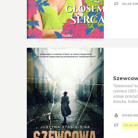
SZLAK KO
Szewco
"Szewcowa" to 
czerwca 1957 r
usiłuje przeży
dziecka. Kobie
STASIO-SI
SZLAK MI