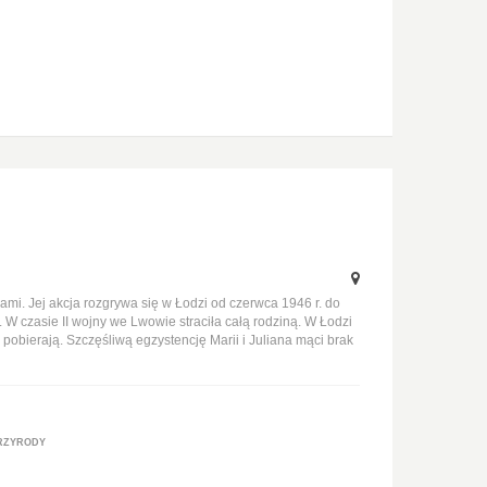
i. Jej akcja rozgrywa się w Łodzi od czerwca 1946 r. do
 czasie II wojny we Lwowie straciła całą rodziną. W Łodzi
 pobierają. Szczęśliwą egzystencję Marii i Juliana mąci brak
RZYRODY