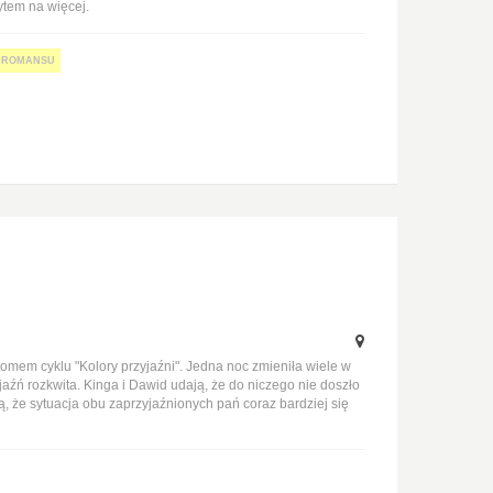
ytem na więcej.
I ROMANSU
tomem cyklu "Kolory przyjaźni". Jedna noc zmieniła wiele w
jaźń rozkwita. Kinga i Dawid udają, że do niczego nie doszło
ą, że sytuacja obu zaprzyjaźnionych pań coraz bardziej się