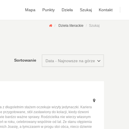
Mapa
Punkty
Dzieła
Szukaj
Kontakt
Dzieła literackie
Szukaj
Sortowanie
Data - Najnowsze na górze
 z długoletnim stażem oczekuje wizyty jedynaczki. Kariera
wie przygotowane, stół zastawiony do kolacji, kiedy dzwoni
awie bardzo ważne sprawy. Rodzicielka nie wierzy własnym
eń w roku, celebrowany wspólnie od lat. Ze stanu otępienia
nich Joasię, a tymczasem w progu stoi obca, nieco dziwnie