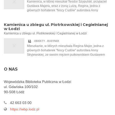
Kobieta siada do zastawionego stołu i zaczyna snuć
Kamienica, w której mieszkał Teodor Szypulski, przyjaciel
niezwykle barwną opowieść, odkrywając kawałek po
Gustawa Majera, wraz z żoną Luizą. Regina, jedna z
kawałku przejmującą historię wielkiej miłości, której
głównych bohaterek "Nocy Cudów" autorstwa Anny
Małgorzata jest jej nierozerwalną częścią. Regina Majer
Stryjewskiej, i jej mąż Gustaw zostali zaproszeni do
zabiera ją w czas międzywojnia, na gwarne, hałaśliwe ulice
Szypulskich na przyjęcie. To na tym przyjęciu Regina po raz
Łodzi, do wnętrz zagraconych pracowni, a także do
pierwszy słyszy o Tadeuszu Samborskim, malarzu, który
Kamienica u zbiegu ul. Piotrkowskiej i Cegielnianej
eleganckich salonów bogatych mieszczan. Opowiada o
namalował dla Szypulskich kobiecy akt.
w Łodzi
wielkich fortunach, przewrotności losu, głodzie, biedzie i
Kamienica u zbiegu ul. Piotrkowskiej i Cegielnianej w Łodzi
walce o przetrwanie. Jedyna taka noc w roku, która sprawia,
że wszystko staje się możliwe…
OBIEKTY - BUDYNEK
Mieszkanie, w których mieszkała Regina Majer, jedna z
głównych bohaterek "Nocy Cudów" autorstwa Anny
Stryjewskiej, ze swoim mężem pułkownikiem Gustawem
Majerem. Ten złości się na filantropijną naturę swojej żony i
to, że ta pracuje w garkuchni i pomaga najbiedniejszym.
Obecnie Cegielniana nosi nazwę ul. Jaracza.
O NAS
Wojewódzka Biblioteka Publiczna w Łodzi
ul. Gdańska 100/102
90-508 Łódź
42 663 03 00
https://wbp.lodz.pl