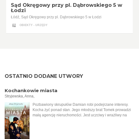
Sąd Okręgowy przy pl. Dąbrowskiego 5 w
Łodzi
Łódź, Sąd Okręgowy przy pl. Dąbrowskiego 5 w Łodzi
OBIEKTY - URZĘDY
OSTATNIO DODANE UTWORY
Kochankowie miasta
Stryjewska, Anna,
Pozbawiony skrupułów Damian robi podejrzane interesy.
Kocha żyć ponad stan. Jego młodszy brat Tomek prowadzi
małą agencję nieruchomości. Jest uczciwy i wrażliwy na
krzywdę. Mimo różnicy charakterów mężczyźni
postanawiają zawiązać spółkę, do której dołącza Aron, syn
bogatego łódzkiego Żyda. Tymczasem do biura Tomasza
przychodzi starsza kobieta i zleca sprzedaż rodzinnej