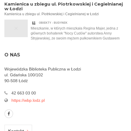
Łodzi, do wnętrz zagraconych pracowni, a także do
pierwszy słyszy o Tadeuszu Samborskim, malarzu, który
Kamienica u zbiegu ul. Piotrkowskiej i Cegielnianej
eleganckich salonów bogatych mieszczan. Opowiada o
namalował dla Szypulskich kobiecy akt.
w Łodzi
wielkich fortunach, przewrotności losu, głodzie, biedzie i
Kamienica u zbiegu ul. Piotrkowskiej i Cegielnianej w Łodzi
walce o przetrwanie. Jedyna taka noc w roku, która sprawia,
że wszystko staje się możliwe…
OBIEKTY - BUDYNEK
Mieszkanie, w których mieszkała Regina Majer, jedna z
głównych bohaterek "Nocy Cudów" autorstwa Anny
Stryjewskiej, ze swoim mężem pułkownikiem Gustawem
Majerem. Ten złości się na filantropijną naturę swojej żony i
to, że ta pracuje w garkuchni i pomaga najbiedniejszym.
Obecnie Cegielniana nosi nazwę ul. Jaracza.
O NAS
Wojewódzka Biblioteka Publiczna w Łodzi
ul. Gdańska 100/102
90-508 Łódź
42 663 03 00
https://wbp.lodz.pl