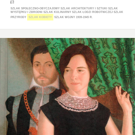
SZLAK SPOŁECZNO-OBYCZAJOWY
SZLAK ARCHITEKTURY I SZTUKI
SZLAK
WYSTĘPKU I ZBRODNI
SZLAK KULINARNY
SZLAK ŁODZI ROBOTNICZEJ
SZLAK
PRZYRODY
SZLAK KOBIETY
SZLAK WOJNY 1939-1945 R.