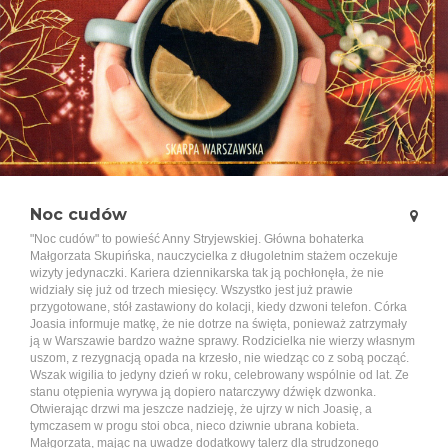
Noc cudów
"Noc cudów" to powieść Anny Stryjewskiej. Główna bohaterka
Małgorzata Skupińska, nauczycielka z długoletnim stażem oczekuje
wizyty jedynaczki. Kariera dziennikarska tak ją pochłonęła, że nie
widziały się już od trzech miesięcy. Wszystko jest już prawie
przygotowane, stół zastawiony do kolacji, kiedy dzwoni telefon. Córka
Joasia informuje matkę, że nie dotrze na święta, ponieważ zatrzymały
ją w Warszawie bardzo ważne sprawy. Rodzicielka nie wierzy własnym
uszom, z rezygnacją opada na krzesło, nie wiedząc co z sobą począć.
Wszak wigilia to jedyny dzień w roku, celebrowany wspólnie od lat. Ze
stanu otępienia wyrywa ją dopiero natarczywy dźwięk dzwonka.
Otwierając drzwi ma jeszcze nadzieję, że ujrzy w nich Joasię, a
tymczasem w progu stoi obca, nieco dziwnie ubrana kobieta.
Małgorzata, mając na uwadze dodatkowy talerz dla strudzonego