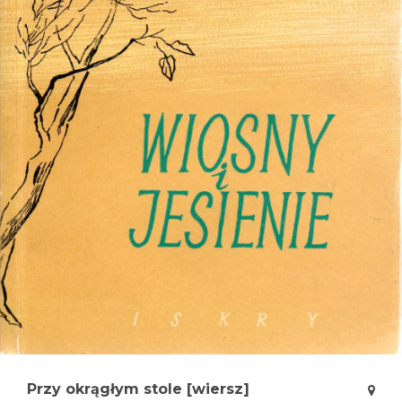
Przy okrągłym stole [wiersz]