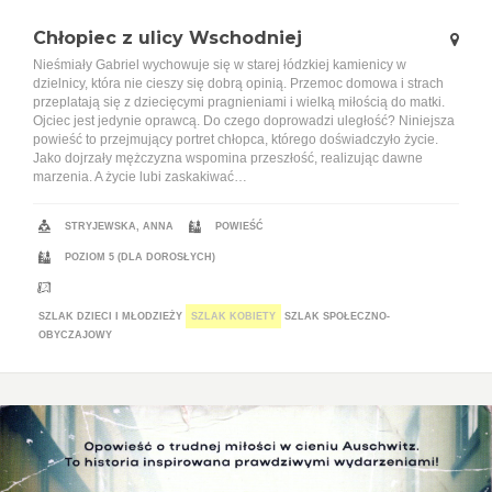
Chłopiec z ulicy Wschodniej
Nieśmiały Gabriel wychowuje się w starej łódzkiej kamienicy w
dzielnicy, która nie cieszy się dobrą opinią. Przemoc domowa i strach
przeplatają się z dziecięcymi pragnieniami i wielką miłością do matki.
Ojciec jest jedynie oprawcą. Do czego doprowadzi uległość? Niniejsza
powieść to przejmujący portret chłopca, którego doświadczyło życie.
Jako dojrzały mężczyzna wspomina przeszłość, realizując dawne
marzenia. A życie lubi zaskakiwać…
STRYJEWSKA, ANNA
POWIEŚĆ
POZIOM 5 (DLA DOROSŁYCH)
SZLAK DZIECI I MŁODZIEŻY
SZLAK KOBIETY
SZLAK SPOŁECZNO-
OBYCZAJOWY