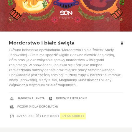
Morderstwo i białe święta
Główna bohaterka opowiadania "Morderstwo i białe święta" Anety
Jadowskiej - Greta ma spędzić wigilię z dawno niewidzianą ciotką,
która prosi ją o rozwiązanie sprawy morderstwa w księgarni
znajomego. W opowiadaniu pojawia się Łódź jako miejsce
zamieszkania rodziny denata oraz miejsce pracy zamordowanego.
Opowiadanie jest częścią antologii "Cztery trupy w barszcz" autorstwa:
Anety Jadowskiej, Marty Kisiel, Magdaleny Kubasiewicz i Mileny
Wójtowicz.o terytorium działań wojennych.
JADOWSKA, ANETA
RODZAJE LITERACKIE
POZIOM 5 (DLA DOROSŁYCH)
SZLAK PODRÓŻY I PRZYGODY
SZLAK KOBIETY