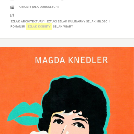
POZIOM 5 (DLA DOROSŁYCH)
SZLAK ARCHITEKTURY I SZTUKI
SZLAK KULINARNY
SZLAK MIŁOŚCI I
ROMANSU
SZLAK KOBIETY
SZLAK WIARY