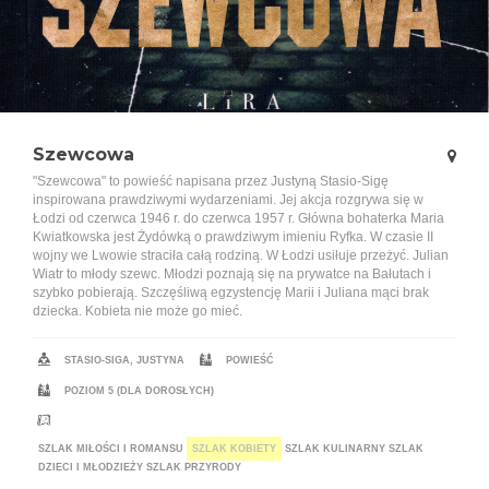
Szewcowa
"Szewcowa" to powieść napisana przez Justyną Stasio-Sigę
inspirowana prawdziwymi wydarzeniami. Jej akcja rozgrywa się w
Łodzi od czerwca 1946 r. do czerwca 1957 r. Główna bohaterka Maria
Kwiatkowska jest Żydówką o prawdziwym imieniu Ryfka. W czasie II
wojny we Lwowie straciła całą rodziną. W Łodzi usiłuje przeżyć. Julian
Wiatr to młody szewc. Młodzi poznają się na prywatce na Bałutach i
szybko pobierają. Szczęśliwą egzystencję Marii i Juliana mąci brak
dziecka. Kobieta nie może go mieć.
STASIO-SIGA, JUSTYNA
POWIEŚĆ
POZIOM 5 (DLA DOROSŁYCH)
SZLAK MIŁOŚCI I ROMANSU
SZLAK KOBIETY
SZLAK KULINARNY
SZLAK
DZIECI I MŁODZIEŻY
SZLAK PRZYRODY