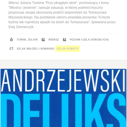
Wiersz Juliana Tuwima "Przy okrągłym stole", pochodzący z tomu
"Wiosny i jesienie", opisuje sytuację, w której podmiot liryczny
proponuje swojej ukochanej podróż wspomnień do Tomaszowa
Mazowieckiego. Na podstawie utworu powstała piosenka "A może
byśmy tak najmilszy wpadli na dzień do Tomaszowa", śpiewana przez
Ewę Demarczyk.
TUWIM, JULIAN
WIERSZ
POZIOM 5 (DLA DOROSŁYCH)
SZLAK MIŁOŚCI I ROMANSU
SZLAK KOBIETY