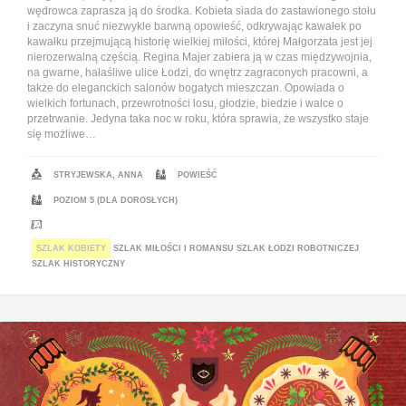
wędrowca zaprasza ją do środka. Kobieta siada do zastawionego stołu
i zaczyna snuć niezwykle barwną opowieść, odkrywając kawałek po
kawałku przejmującą historię wielkiej miłości, której Małgorzata jest jej
nierozerwalną częścią. Regina Majer zabiera ją w czas międzywojnia,
na gwarne, hałaśliwe ulice Łodzi, do wnętrz zagraconych pracowni, a
także do eleganckich salonów bogatych mieszczan. Opowiada o
wielkich fortunach, przewrotności losu, głodzie, biedzie i walce o
przetrwanie. Jedyna taka noc w roku, która sprawia, że wszystko staje
się możliwe…
STRYJEWSKA, ANNA
POWIEŚĆ
POZIOM 5 (DLA DOROSŁYCH)
SZLAK KOBIETY
SZLAK MIŁOŚCI I ROMANSU
SZLAK ŁODZI ROBOTNICZEJ
SZLAK HISTORYCZNY