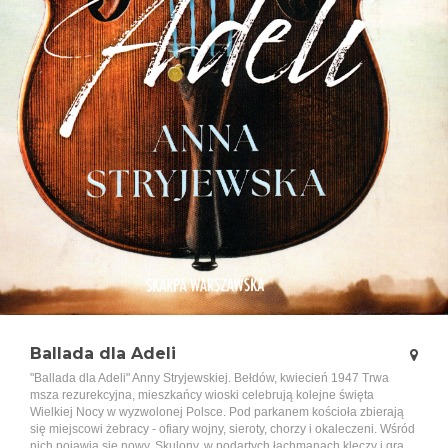
Ballada dla Adeli
"Ballada dla Adeli" Anny Stryjewskiej. Bełdów, kwiecień 1947 Trwa
msza rezurekcyjna, mieszkańcy wioski celebrują kolejne święta
Wielkiej Nocy w wyzwolonej Polsce. Pod parkanem kościoła zbierają
się miejscowi żebracy - ofiary wojny, sieroty, chorzy i okaleczeni. Wśród
nich pojawia się nowy. Skulony, w podartych łachmanach klęczy i gra