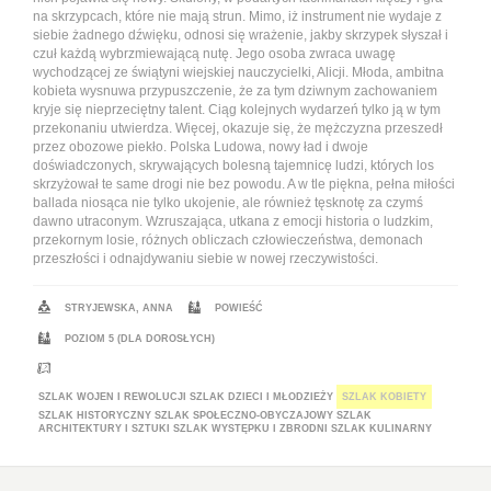
na skrzypcach, które nie mają strun. Mimo, iż instrument nie wydaje z
siebie żadnego dźwięku, odnosi się wrażenie, jakby skrzypek słyszał i
czuł każdą wybrzmiewającą nutę. Jego osoba zwraca uwagę
wychodzącej ze świątyni wiejskiej nauczycielki, Alicji. Młoda, ambitna
kobieta wysnuwa przypuszczenie, że za tym dziwnym zachowaniem
kryje się nieprzeciętny talent. Ciąg kolejnych wydarzeń tylko ją w tym
przekonaniu utwierdza. Więcej, okazuje się, że mężczyzna przeszedł
przez obozowe piekło. Polska Ludowa, nowy ład i dwoje
doświadczonych, skrywających bolesną tajemnicę ludzi, których los
skrzyżował te same drogi nie bez powodu. A w tle piękna, pełna miłości
ballada niosąca nie tylko ukojenie, ale również tęsknotę za czymś
dawno utraconym. Wzruszająca, utkana z emocji historia o ludzkim,
przekornym losie, różnych obliczach człowieczeństwa, demonach
przeszłości i odnajdywaniu siebie w nowej rzeczywistości.
STRYJEWSKA, ANNA
POWIEŚĆ
POZIOM 5 (DLA DOROSŁYCH)
SZLAK WOJEN I REWOLUCJI
SZLAK DZIECI I MŁODZIEŻY
SZLAK KOBIETY
SZLAK HISTORYCZNY
SZLAK SPOŁECZNO-OBYCZAJOWY
SZLAK
ARCHITEKTURY I SZTUKI
SZLAK WYSTĘPKU I ZBRODNI
SZLAK KULINARNY