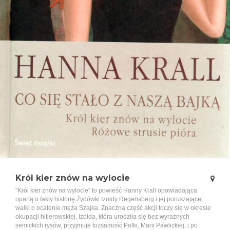
Król kier znów na wylocie
"Król kier znów na wylocie" to powieść Hanny Krall opowiadająca
opartą o fakty historię Żydówki Izoldy Regensberg i jej poruszającej
walki o ocalenie męża Szajka. Znaczna część akcji toczy się w okresie
okupacji hitlerowskiej. Izolda, która urodziła się bez wyraźnych
semickich rysów, przyjmuje tożsamość Polki, Marii Pawlickiej, i po