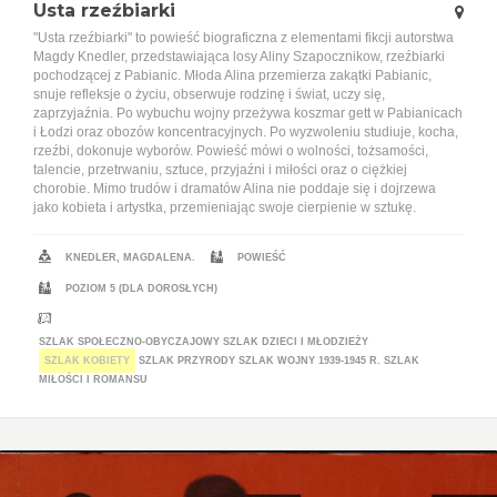
Usta rzeźbiarki
"Usta rzeźbiarki" to powieść biograficzna z elementami fikcji autorstwa
Magdy Knedler, przedstawiająca losy Aliny Szapocznikow, rzeźbiarki
pochodzącej z Pabianic. Młoda Alina przemierza zakątki Pabianic,
snuje refleksje o życiu, obserwuje rodzinę i świat, uczy się,
zaprzyjaźnia. Po wybuchu wojny przeżywa koszmar gett w Pabianicach
i Łodzi oraz obozów koncentracyjnych. Po wyzwoleniu studiuje, kocha,
rzeźbi, dokonuje wyborów. Powieść mówi o wolności, tożsamości,
talencie, przetrwaniu, sztuce, przyjaźni i miłości oraz o ciężkiej
chorobie. Mimo trudów i dramatów Alina nie poddaje się i dojrzewa
jako kobieta i artystka, przemieniając swoje cierpienie w sztukę.
KNEDLER, MAGDALENA.
POWIEŚĆ
POZIOM 5 (DLA DOROSŁYCH)
SZLAK SPOŁECZNO-OBYCZAJOWY
SZLAK DZIECI I MŁODZIEŻY
SZLAK KOBIETY
SZLAK PRZYRODY
SZLAK WOJNY 1939-1945 R.
SZLAK
MIŁOŚCI I ROMANSU