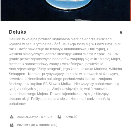
Deluks
Deluks" to kolejna powieść kryminalna Marcina Andrzejewskiego
wydana w serii Kryminalna Łódź. Jej akcja toczy się w Łodzi zimą 1976
roku. Utwór nawiązuje do tematyki automobliowej i milicyjnej, z
wątkiem historycznym, dobrze ilustrując klimat miasta z epoki PRL. W
gronie pierwszoplanowych bohaterów znajdują się m.in.: Maciej Majer,
mechanik samochodowy znany z wcześniejszej powieści M.
Andrzejewskiego "Złoty peugeot", jego żona - lekarka Marlena, Wilhelm
Schoppen - Niemiec przybywający do Łodzi w sprawach służbowych,
szwedzka dziennikarka polskiego pochodzenia Hanka - znajoma
Marleny oraz kapitan SB Sławek Moliwa. Nie wszyscy bohaterowie są
tymi, za których się podają. Akcja zawiązuje się wokół warsztatu
samochodowego Majera. Dawne tajemnice łączą się z bieżącym
czasem akcji. Polityka przeplata się ze zbrodnią i codziennością
bohaterów.
ANDRZEJEWSKI, MARCIN.
POWIEŚĆ
POZIOM 5 (DLA DOROSŁYCH)