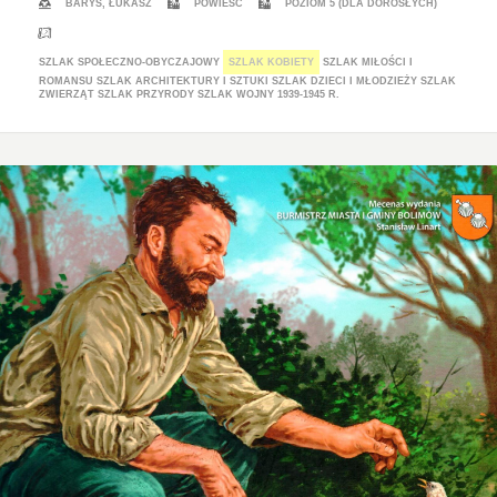
BARYS, ŁUKASZ
POWIEŚĆ
POZIOM 5 (DLA DOROSŁYCH)
SZLAK SPOŁECZNO-OBYCZAJOWY
SZLAK KOBIETY
SZLAK MIŁOŚCI I
ROMANSU
SZLAK ARCHITEKTURY I SZTUKI
SZLAK DZIECI I MŁODZIEŻY
SZLAK
ZWIERZĄT
SZLAK PRZYRODY
SZLAK WOJNY 1939-1945 R.