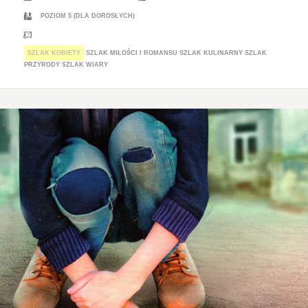
POZIOM 5 (DLA DOROSŁYCH)
SZLAK KOBIETY
SZLAK MIŁOŚCI I ROMANSU
SZLAK KULINARNY
SZLAK
PRZYRODY
SZLAK WIARY