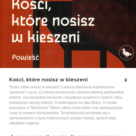
Kości, które nosisz w kieszeni
"Kości, które nosisz w kieszeni" Łukasza Barysa to współczesna
opowieść o życiu 12-letniej dziewczynki z bardzo biednej pabianickiej
rodziny. Ula opowiada barwnym i dosadnym językiem o historii i dniu
dzisiejszym swojej rodziny. O umierającej na raka Babci. O ciężko
pracujące w "Biedronce" Matce, która umila sobie czas sprowadzając
coraz to nowych konkubentów. Teraźniejszość przeplata się z
opowiadaniem o życiu historycznych postaci miasta, opisem jego
zabytków i legend.