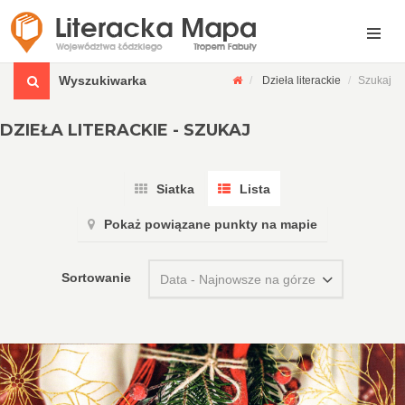
Wyszukiwarka
Dzieła literackie
Szukaj
DZIEŁA LITERACKIE - SZUKAJ
Siatka
Lista
Pokaż powiązane punkty na mapie
Sortowanie
Data - Najnowsze na górze