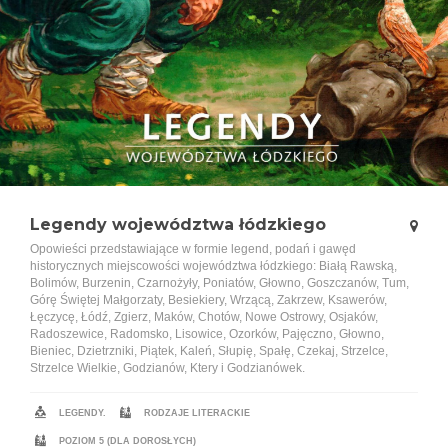
Legendy województwa łódzkiego
Opowieści przedstawiające w formie legend, podań i gawęd
historycznych miejscowości województwa łódzkiego: Białą Rawską,
Bolimów, Burzenin, Czarnożyły, Poniatów, Głowno, Goszczanów, Tum,
Górę Świętej Małgorzaty, Besiekiery, Wrzącą, Zakrzew, Ksawerów,
Łęczycę, Łódź, Zgierz, Maków, Chotów, Nowe Ostrowy, Osjaków,
Radoszewice, Radomsko, Lisowice, Ozorków, Pajęczno, Głowno,
Bieniec, Dzietrzniki, Piątek, Kaleń, Słupię, Spałę, Czekaj, Strzelce,
Strzelce Wielkie, Godzianów, Ktery i Godzianówek.
LEGENDY.
RODZAJE LITERACKIE
POZIOM 5 (DLA DOROSŁYCH)