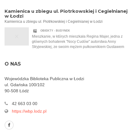
zabiera ją w czas międzywojnia, na gwarne, hałaśliwe ulice
Szypulskich na przyjęcie. To na tym przyjęciu Regina po raz
Łodzi, do wnętrz zagraconych pracowni, a także do
pierwszy słyszy o Tadeuszu Samborskim, malarzu, który
Kamienica u zbiegu ul. Piotrkowskiej i Cegielnianej
eleganckich salonów bogatych mieszczan. Opowiada o
namalował dla Szypulskich kobiecy akt.
w Łodzi
wielkich fortunach, przewrotności losu, głodzie, biedzie i
Kamienica u zbiegu ul. Piotrkowskiej i Cegielnianej w Łodzi
walce o przetrwanie. Jedyna taka noc w roku, która sprawia,
że wszystko staje się możliwe…
OBIEKTY - BUDYNEK
Mieszkanie, w których mieszkała Regina Majer, jedna z
głównych bohaterek "Nocy Cudów" autorstwa Anny
Stryjewskiej, ze swoim mężem pułkownikiem Gustawem
Majerem. Ten złości się na filantropijną naturę swojej żony i
to, że ta pracuje w garkuchni i pomaga najbiedniejszym.
Obecnie Cegielniana nosi nazwę ul. Jaracza.
O NAS
Wojewódzka Biblioteka Publiczna w Łodzi
ul. Gdańska 100/102
90-508 Łódź
42 663 03 00
https://wbp.lodz.pl