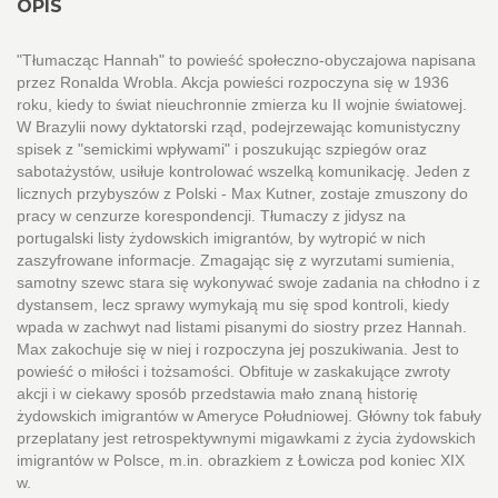
OPIS
"Tłumacząc Hannah" to powieść społeczno-obyczajowa napisana
przez Ronalda Wrobla. Akcja powieści rozpoczyna się w 1936
roku, kiedy to świat nieuchronnie zmierza ku II wojnie światowej.
W Brazylii nowy dyktatorski rząd, podejrzewając komunistyczny
spisek z "semickimi wpływami" i poszukując szpiegów oraz
sabotażystów, usiłuje kontrolować wszelką komunikację. Jeden z
licznych przybyszów z Polski - Max Kutner, zostaje zmuszony do
pracy w cenzurze korespondencji. Tłumaczy z jidysz na
portugalski listy żydowskich imigrantów, by wytropić w nich
zaszyfrowane informacje. Zmagając się z wyrzutami sumienia,
samotny szewc stara się wykonywać swoje zadania na chłodno i z
dystansem, lecz sprawy wymykają mu się spod kontroli, kiedy
wpada w zachwyt nad listami pisanymi do siostry przez Hannah.
Max zakochuje się w niej i rozpoczyna jej poszukiwania. Jest to
powieść o miłości i tożsamości. Obfituje w zaskakujące zwroty
akcji i w ciekawy sposób przedstawia mało znaną historię
żydowskich imigrantów w Ameryce Południowej. Główny tok fabuły
przeplatany jest retrospektywnymi migawkami z życia żydowskich
imigrantów w Polsce, m.in. obrazkiem z Łowicza pod koniec XIX
w.