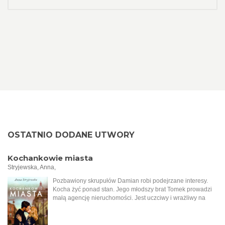
OSTATNIO DODANE UTWORY
Kochankowie miasta
Stryjewska, Anna,
Pozbawiony skrupułów Damian robi podejrzane interesy.
Kocha żyć ponad stan. Jego młodszy brat Tomek prowadzi
małą agencję nieruchomości. Jest uczciwy i wrażliwy na
krzywdę. Mimo różnicy charakterów mężczyźni
postanawiają zawiązać spółkę, do której dołącza Aron, syn
bogatego łódzkiego Żyda. Tymczasem do biura Tomasza