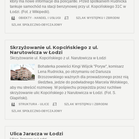
który ma nowe informacje dla policjantki. Przed spotkaniem Rudnicka
tankuje samochód na stacji benzynowej przy ul. Kopcińskiego 31C w
Łodzi. (Fot. z Wikipedii).
OBIEKTY - HANDEL I USŁUGI
SZLAK WYSTĘPKU I ZBRODNI
SZLAK SPOŁECZNO-OBYCZAJOWY
Skrzyżowanie ul. Kopcińskiego z ul.
Narutowicza w Łodzi
Skrzyżowanie ul. Kopcińskiego z ul. Narutowicza w Łodzi
Bohaterka powieści Kingi Wójcik "Poryw", komisarz
Lena Rudnicka, po otrzymaniu od Dariusza
Brzozowskiego ważnych dla prowadzonego przez nią
śledztwa, jedzie do podwładnego Marcela Wolskiego,
aby mu streścić rozmowę. W pośpiechu przejeżdża przez ruchliwe
skrzyżowanie ulic Kopcińskiego z Narutowicza w Łodzi. (Fot. S.
Glapiński).
STRUKTURA - ULICE
SZLAK WYSTĘPKU I ZBRODNI
SZLAK SPOŁECZNO-OBYCZAJOWY
Ulica Jaracza w Łodzi