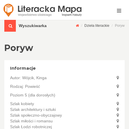
Wyszukiwarka
Dzieła literackie
Poryw
Poryw
Informacje
Autor:
Wójcik, Kinga
Rodzaj: Powieść
Poziom 5 (dla dorosłych)
Szlak kobiety
Szlak architektury i sztuki
Szlak społeczno-obyczajowy
Szlak miłości i romansu
Szlak Łodzi robotniczej