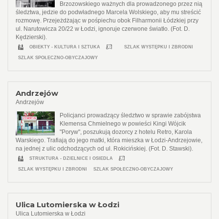
Brzozowskiego ważnych dla prowadzonego przez nią
śledztwa, jedzie do podwładnego Marcela Wolskiego, aby mu streścić
rozmowę. Przejeżdżając w pośpiechu obok Filharmonii Łódzkiej przy
ul. Narutowicza 20/22 w Łodzi, ignoruje czerwone światło. (Fot. D.
Kędzierski).
OBIEKTY - KULTURA I SZTUKA
SZLAK WYSTĘPKU I ZBRODNI
SZLAK SPOŁECZNO-OBYCZAJOWY
Andrzejów
Andrzejów
Policjanci prowadzący śledztwo w sprawie zabójstwa
Klemensa Chmielnego w powieści Kingi Wójcik
"Poryw", poszukują dozorcy z hotelu Retro, Karola
Warskiego. Trafiają do jego matki, która mieszka w Łodzi-Andrzejowie,
na jednej z ulic odchodzących od ul. Rokicińskiej. (Fot. D. Stawski).
STRUKTURA - DZIELNICE I OSIEDLA
SZLAK WYSTĘPKU I ZBRODNI
SZLAK SPOŁECZNO-OBYCZAJOWY
Ulica Lutomierska w Łodzi
Ulica Lutomierska w Łodzi