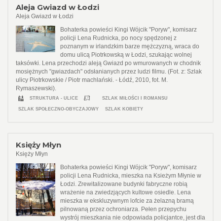
Aleja Gwiazd w Łodzi
Aleja Gwiazd w Łodzi
Bohaterka powieści Kingi Wójcik "Poryw", komisarz
policji Lena Rudnicka, po nocy spędzonej z
poznanym w irlandzkim barze mężczyzną, wraca do
domu ulicą Piotrkowską w Łodzi, szukając wolnej
taksówki. Lena przechodzi aleją Gwiazd po wmurowanych w chodnik
mosiężnych "gwiazdach" odsłanianych przez ludzi filmu. (Fot. z: Szlak
ulicy Piotrkowskie / Piotr machlański. - Łódź, 2010, fot. M.
Rymaszewski).
STRUKTURA - ULICE
SZLAK MIŁOŚCI I ROMANSU
SZLAK SPOŁECZNO-OBYCZAJOWY
SZLAK KOBIETY
Księży Młyn
Księży Młyn
Bohaterka powieści Kingi Wójcik "Poryw", komisarz
policji Lena Rudnicka, mieszka na Ksieżym Młynie w
Łodzi. Zrewitalizowane budynki fabryczne robią
wrażenie na zwiedzjących kultowe osiedle. Lena
mieszka w ekskluzywnym lofcie za żelazną bramą
pilnowaną przez ochroniarza. Pełen przepychu
wystrój mieszkania nie odpowiada policjantce, jest dla