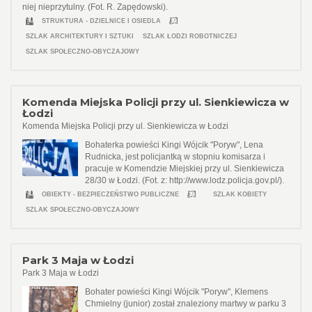
niej nieprzytulny. (Fot. R. Zapędowski).
STRUKTURA - DZIELNICE I OSIEDLA
SZLAK ARCHITEKTURY I SZTUKI
SZLAK ŁODZI ROBOTNICZEJ
SZLAK SPOŁECZNO-OBYCZAJOWY
Komenda Miejska Policji przy ul. Sienkiewicza w
Łodzi
Komenda Miejska Policji przy ul. Sienkiewicza w Łodzi
Bohaterka powieści Kingi Wójcik "Poryw", Lena
Rudnicka, jest policjantką w stopniu komisarza i
pracuje w Komendzie Miejskiej przy ul. Sienkiewicza
28/30 w Łodzi. (Fot. z: http://www.lodz.policja.gov.pl/).
OBIEKTY - BEZPIECZEŃSTWO PUBLICZNE
SZLAK KOBIETY
SZLAK SPOŁECZNO-OBYCZAJOWY
Park 3 Maja w Łodzi
Park 3 Maja w Łodzi
Bohater powieści Kingi Wójcik "Poryw", Klemens
Chmielny (junior) został znaleziony martwy w parku 3