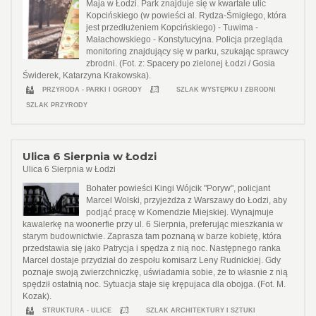
Maja w Łodzi. Park znajduje się w kwartale ulic
Kopcińskiego (w powieści al. Rydza-Śmigłego, która
jest przedłużeniem Kopcińskiego) - Tuwima -
Małachowskiego - Konstytucyjna. Policja przegląda
monitoring znajdujący się w parku, szukając sprawcy
zbrodni. (Fot. z: Spacery po zielonej Łodzi / Gosia
Świderek, Katarzyna Krakowska).
PRZYRODA - PARKI I OGRODY
SZLAK WYSTĘPKU I ZBRODNI
SZLAK PRZYRODY
Ulica 6 Sierpnia w Łodzi
Ulica 6 Sierpnia w Łodzi
Bohater powieści Kingi Wójcik "Poryw", policjant
Marcel Wolski, przyjeżdża z Warszawy do Łodzi, aby
podjąć pracę w Komendzie Miejskiej. Wynajmuje
kawalerkę na woonerfie przy ul. 6 Sierpnia, preferując mieszkania w
starym budownictwie. Zaprasza tam poznaną w barze kobietę, która
przedstawia się jako Patrycja i spędza z nią noc. Następnego ranka
Marcel dostaje przydział do zespołu komisarz Leny Rudnickiej. Gdy
poznaje swoją zwierzchniczkę, uświadamia sobie, że to własnie z nią
spędził ostatnią noc. Sytuacja staje się krępujaca dla obojga. (Fot. M.
Kozak).
STRUKTURA - ULICE
SZLAK ARCHITEKTURY I SZTUKI