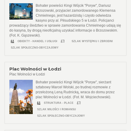
Bohater powieści Kingi Wójcik "Poryw", Dariusz
Brzozowski, przyjaciel zamordowanego Klemensa
Chmielnego, jest hazardzistą i często odwiedza
kasyno przy al. Piłsudskiego 5 w Łodzi. Policjanci
prowadzący śledztwo w sprawie zamordowania Chmielnego udają się
do kasyna, by drogą nieoficjalną uzyskać informacje o Brzozowskim.
(Fot. K. Gąszewski).
OBIEKTY - HANDEL I USŁUGI
SZLAK WYSTĘPKU I ZBRODNI
SZLAK SPOŁECZNO-OBYCZAJOWY
Plac Wolności w Łodzi
Plac Wolności w Łodzi
Bohater powieści Kingi Wójcik "Poryw", sierżant
sztabowy Marcel Wolski, po trudnej rozmowie z
przełożoną Leną Rudnicką, wraca do domu przez
plac Wolności w Łodzi. (Fot. M. Wojciechowski).
STRUKTURA - PLACE
SZLAK MIŁOŚCI I ROMANSU
SZLAK SPOŁECZNO-OBYCZAJOWY