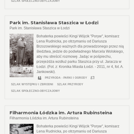
SZLAK SPOŁECZNO-OBYCZAJOWY
Park im. Stanisława Staszica w Łodzi
Park im. Stanisława Staszica w Łodzi
Bohaterka powieści Kingi Wójcik "Poryw", komisarz
Lena Rudnicka, po otrzymaniu od Dariusza
Brzozowskiego ważnych dla prowadzonego przez nią
śledztwa, jedzie do podwładnego Marcela Wolskiego,
aby mu streścić rozmowę. Jadąc w pośpiechu,
przejeżdża wzdłuż parku Staszica przy ul. Jaracza w
Łodzi. (Fot. z: Kronika Miasta Łodzi. - 2011, nr 4, fot. A.
Jankowski).
PRZYRODA - PARKI I OGRODY
SZLAK WYSTĘPKU I ZBRODNI
SZLAK PRZYRODY
SZLAK SPOŁECZNO-OBYCZAJOWY
Filharmonia Łódzka im. Artura Rubinsteina
Filharmonia Łódzka im. Artura Rubinsteina
Bohaterka powieści Kingi Wójcik "Poryw", komisarz
Lena Rudnicka, po otrzymaniu od Dariusza