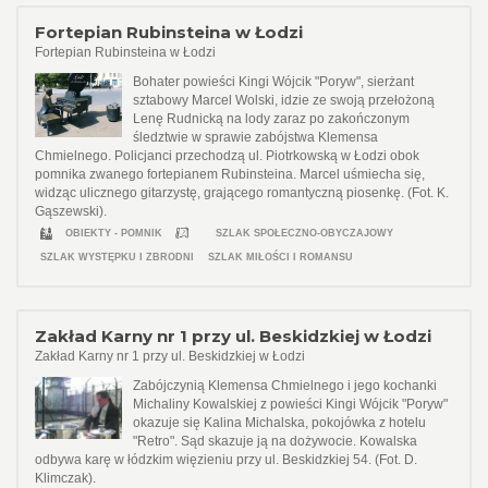
Fortepian Rubinsteina w Łodzi
Fortepian Rubinsteina w Łodzi
Bohater powieści Kingi Wójcik "Poryw", sierżant
sztabowy Marcel Wolski, idzie ze swoją przełożoną
Lenę Rudnicką na lody zaraz po zakończonym
śledztwie w sprawie zabójstwa Klemensa
Chmielnego. Policjanci przechodzą ul. Piotrkowską w Łodzi obok
pomnika zwanego fortepianem Rubinsteina. Marcel uśmiecha się,
widząc ulicznego gitarzystę, grającego romantyczną piosenkę. (Fot. K.
Gąszewski).
OBIEKTY - POMNIK
SZLAK SPOŁECZNO-OBYCZAJOWY
SZLAK WYSTĘPKU I ZBRODNI
SZLAK MIŁOŚCI I ROMANSU
Zakład Karny nr 1 przy ul. Beskidzkiej w Łodzi
Zakład Karny nr 1 przy ul. Beskidzkiej w Łodzi
Zabójczynią Klemensa Chmielnego i jego kochanki
Michaliny Kowalskiej z powieści Kingi Wójcik "Poryw"
okazuje się Kalina Michalska, pokojówka z hotelu
"Retro". Sąd skazuje ją na dożywocie. Kowalska
odbywa karę w łódzkim więzieniu przy ul. Beskidzkiej 54. (Fot. D.
Klimczak).