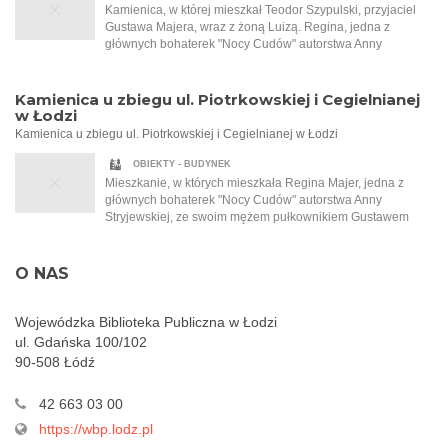
Kobieta siada do zastawionego stołu i zaczyna snuć
Kamienica, w której mieszkał Teodor Szypulski, przyjaciel
niezwykle barwną opowieść, odkrywając kawałek po
Gustawa Majera, wraz z żoną Luizą. Regina, jedna z
kawałku przejmującą historię wielkiej miłości, której
głównych bohaterek "Nocy Cudów" autorstwa Anny
Małgorzata jest jej nierozerwalną częścią. Regina Majer
Stryjewskiej, i jej mąż Gustaw zostali zaproszeni do
zabiera ją w czas międzywojnia, na gwarne, hałaśliwe ulice
Szypulskich na przyjęcie. To na tym przyjęciu Regina po raz
Łodzi, do wnętrz zagraconych pracowni, a także do
pierwszy słyszy o Tadeuszu Samborskim, malarzu, który
Kamienica u zbiegu ul. Piotrkowskiej i Cegielnianej
eleganckich salonów bogatych mieszczan. Opowiada o
namalował dla Szypulskich kobiecy akt.
w Łodzi
wielkich fortunach, przewrotności losu, głodzie, biedzie i
Kamienica u zbiegu ul. Piotrkowskiej i Cegielnianej w Łodzi
walce o przetrwanie. Jedyna taka noc w roku, która sprawia,
że wszystko staje się możliwe…
OBIEKTY - BUDYNEK
Mieszkanie, w których mieszkała Regina Majer, jedna z
głównych bohaterek "Nocy Cudów" autorstwa Anny
Stryjewskiej, ze swoim mężem pułkownikiem Gustawem
Majerem. Ten złości się na filantropijną naturę swojej żony i
to, że ta pracuje w garkuchni i pomaga najbiedniejszym.
Obecnie Cegielniana nosi nazwę ul. Jaracza.
O NAS
Wojewódzka Biblioteka Publiczna w Łodzi
ul. Gdańska 100/102
90-508 Łódź
42 663 03 00
https://wbp.lodz.pl