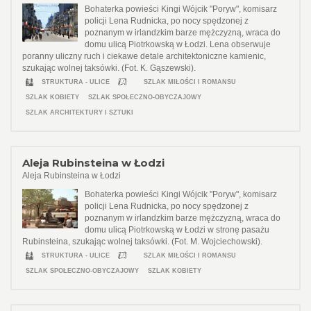
Bohaterka powieści Kingi Wójcik "Poryw", komisarz
policji Lena Rudnicka, po nocy spędzonej z
poznanym w irlandzkim barze mężczyzną, wraca do
domu ulicą Piotrkowską w Łodzi. Lena obserwuje
poranny uliczny ruch i ciekawe detale architektoniczne kamienic,
szukając wolnej taksówki. (Fot. K. Gąszewski).
STRUKTURA - ULICE
SZLAK MIŁOŚCI I ROMANSU
SZLAK KOBIETY
SZLAK SPOŁECZNO-OBYCZAJOWY
SZLAK ARCHITEKTURY I SZTUKI
Aleja Rubinsteina w Łodzi
Aleja Rubinsteina w Łodzi
Bohaterka powieści Kingi Wójcik "Poryw", komisarz
policji Lena Rudnicka, po nocy spędzonej z
poznanym w irlandzkim barze mężczyzną, wraca do
domu ulicą Piotrkowską w Łodzi w stronę pasażu
Rubinsteina, szukając wolnej taksówki. (Fot. M. Wojciechowski).
STRUKTURA - ULICE
SZLAK MIŁOŚCI I ROMANSU
SZLAK SPOŁECZNO-OBYCZAJOWY
SZLAK KOBIETY