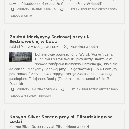
przy al. Piłsudskiego 6 w pobliżu Centralu. (Fot. z Wikipedii).
OBIEKTY - HANDEL I USŁUGI
SZLAK SPOŁECZNO-OBYCZAJOWY
SZLAK SPORTU
Zakład Medycyny Sądowej przy ul.
Sędziowskiej w Łodzi
Zakład Medycyny Sądowej przy ul. Sędziowskiej w Łodzi
Bohaterowie powieści Kingi Wójcik "Poryw", Lena
Rudnicka i Marcel Wolski, prowadząc śledztwo w
sprawie zabójstwa Klemensa Chmielnego, udają się
do Zakładu Medycyny Sądowej przy ul. Sędziowskiej 18A w Łodzi, by
porozmawiać z przeprowadzającym sekcję zwłok zamordowanego
patologiem, Felicjanem Banią. (Fot. z: https://zms.umed.pl/, fot. B.
Dziarski).
OBIEKTY - SŁUŻBA ZDROWIA
SZLAK SPOŁECZNO-OBYCZAJOWY
SZLAK WYSTĘPKU I ZBRODNI
Kasyno Silver Screen przy al. Piłsudskiego w
Łodzi
Kasyno Silver Screen przy al. Piłsudskiego w Łodzi