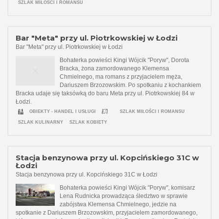
SZLAK MIŁOŚCI I ROMANSU
Bar "Meta" przy ul. Piotrkowskiej w Łodzi
Bar "Meta" przy ul. Piotrkowskiej w Łodzi
Bohaterka powieści Kingi Wójcik "Poryw", Dorota
Bracka, żona zamordowanego Klemensa
Chmielnego, ma romans z przyjacielem męża,
Dariuszem Brzozowskim. Po spotkaniu z kochankiem
Bracka udaje się taksówką do baru Meta przy ul. Piotrkowskiej 84 w
Łodzi.
OBIEKTY - HANDEL I USŁUGI
SZLAK MIŁOŚCI I ROMANSU
SZLAK KULINARNY
SZLAK KOBIETY
Stacja benzynowa przy ul. Kopcińskiego 31C w
Łodzi
Stacja benzynowa przy ul. Kopcińskiego 31C w Łodzi
Bohaterka powieści Kingi Wójcik "Poryw", komisarz
Lena Rudnicka prowadząca śledztwo w sprawie
zabójstwa Klemensa Chmielnego, jedzie na
spotkanie z Dariuszem Brzozowskim, przyjacielem zamordowanego,