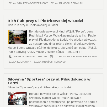
SZLAK SPOŁECZNO-OBYCZAJOWY
SZLAK MIŁOŚCI I ROMANSU
Irish Pub przy ul. Piotrkowskiej w Łodzi
Irish Pub przy ul. Piotrkowskiej w Łodzi
Bohaterowie powieści Kingi Wójcik "Poryw", Lena
Rudnicka i Marcel Wolski, poznają się w Irish Pubie
przy ul. Piotrkowskiej w Łodzi. Nie wiedzą wówczas,
że następnego dnia zetkną się ich drogi zawodowe.
Marcel i Lena wracają później do lokalu, aby zjeść tam obiad. (Fot. Z:
Pub z tradycją / Jerzy Mazur // Rynek Łódzki. - 2011, nr 8).
OBIEKTY - HANDEL I USŁUGI
SZLAK SPOŁECZNO-OBYCZAJOWY
SZLAK KULINARNY
SZLAK MIŁOŚCI I ROMANSU
Siłownia "Sportera" przy al. Piłsudskiego w
Łodzi
Siłownia "Sportera" przy al. Piłsudskiego w Łodzi
Bohater powieści Kingi Wójcik "Poryw", sierżant
sztabowy Marcel Wolski, realizuje swoje
postanowienie noworoczne i po powrocie do Łodzi z
Warszawy, zapisuje się na siłownię, zlokalizowaną