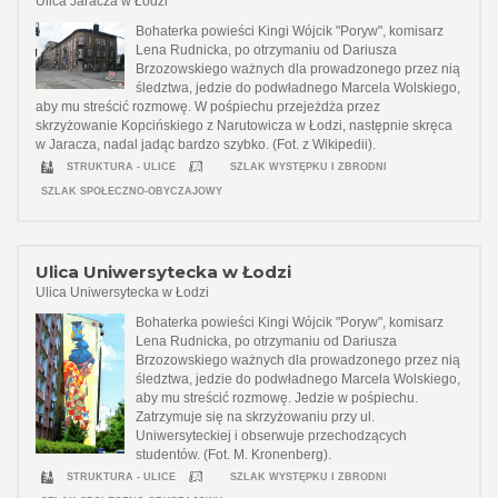
Ulica Jaracza w Łodzi
Bohaterka powieści Kingi Wójcik "Poryw", komisarz
Lena Rudnicka, po otrzymaniu od Dariusza
Brzozowskiego ważnych dla prowadzonego przez nią
śledztwa, jedzie do podwładnego Marcela Wolskiego,
aby mu streścić rozmowę. W pośpiechu przejeżdża przez
skrzyżowanie Kopcińskiego z Narutowicza w Łodzi, następnie skręca
w Jaracza, nadal jadąc bardzo szybko. (Fot. z Wikipedii).
STRUKTURA - ULICE
SZLAK WYSTĘPKU I ZBRODNI
SZLAK SPOŁECZNO-OBYCZAJOWY
Ulica Uniwersytecka w Łodzi
Ulica Uniwersytecka w Łodzi
Bohaterka powieści Kingi Wójcik "Poryw", komisarz
Lena Rudnicka, po otrzymaniu od Dariusza
Brzozowskiego ważnych dla prowadzonego przez nią
śledztwa, jedzie do podwładnego Marcela Wolskiego,
aby mu streścić rozmowę. Jedzie w pośpiechu.
Zatrzymuje się na skrzyżowaniu przy ul.
Uniwersyteckiej i obserwuje przechodzących
studentów. (Fot. M. Kronenberg).
STRUKTURA - ULICE
SZLAK WYSTĘPKU I ZBRODNI