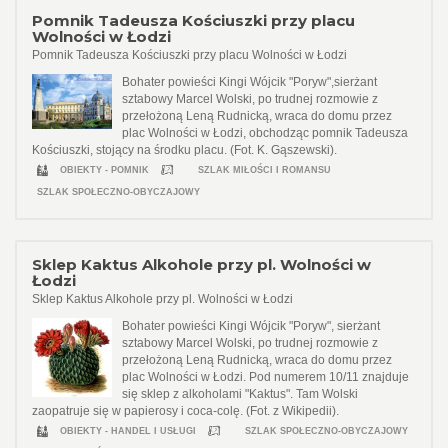
Pomnik Tadeusza Kościuszki przy placu
Wolności w Łodzi
Pomnik Tadeusza Kościuszki przy placu Wolności w Łodzi
Bohater powieści Kingi Wójcik "Poryw",sierżant
sztabowy Marcel Wolski, po trudnej rozmowie z
przełożoną Leną Rudnicką, wraca do domu przez
plac Wolności w Łodzi, obchodząc pomnik Tadeusza
Kościuszki, stojący na środku placu. (Fot. K. Gąszewski).
OBIEKTY - POMNIK
SZLAK MIŁOŚCI I ROMANSU
SZLAK SPOŁECZNO-OBYCZAJOWY
Sklep Kaktus Alkohole przy pl. Wolności w
Łodzi
Sklep Kaktus Alkohole przy pl. Wolności w Łodzi
Bohater powieści Kingi Wójcik "Poryw", sierżant
sztabowy Marcel Wolski, po trudnej rozmowie z
przełożoną Leną Rudnicką, wraca do domu przez
plac Wolności w Łodzi. Pod numerem 10/11 znajduje
się sklep z alkoholami "Kaktus". Tam Wolski
zaopatruje się w papierosy i coca-colę. (Fot. z Wikipedii).
OBIEKTY - HANDEL I USŁUGI
SZLAK SPOŁECZNO-OBYCZAJOWY