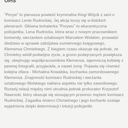
OPIS
"Poryw" to pierwsza powieść kryminalna Kingi Wójcik z serii o
komisarz Lenie Rudnickiej. Jej akcja toczy się w łódzkich
plenerach. Główna bohaterka "Porywu" to ekscentryczna
policjantka, Lena Rudnicka, która wraz z nowym pracownikiem
komendy, sierżantem sztabowym Marcelem Wolskim, prowadzi
śledztwo w sprawie zabójstwa sumiennego księgowego,
Klemensa Chmielnego. Z biegiem czasu okazuje się jednak, że
Chmielny wiódł podwójne życie, a grono podejrzanych powiększa
się, obejmując współpracowników Klemensa, tajemniczą kobietę z
pewnej fotografii, przyjaciela, a nawet żonę. Pojawia się również
kolejna ofiara - Michalina Kowalska, kochanka zamordowanego
Klemensa. Znajomość komisarz Rudnickiej i sierżanta
sztabowego Wolskiego nabiera aspektu nie tylko zawodowego.
Rozwój relacji między nimi utrudnia jednak prokurator Krzysztof
Nawrocki, który okazuje się stosującym przemoc mężem komisarz
Rudnickiej. Zagadka śmierci Chmielnego i jego kochanki zostaje
wyjaśniona dzięki determinacji i intuicji policjantki.