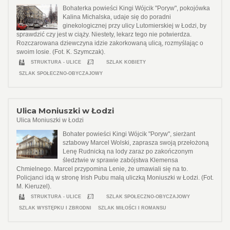
Bohaterka powieści Kingi Wójcik "Poryw", pokojówka
Kalina Michalska, udaje się do poradni
ginekologicznej przy ulicy Lutomierskiej w Łodzi, by
sprawdzić czy jest w ciąży. Niestety, lekarz tego nie potwierdza.
Rozczarowana dziewczyna idzie zakorkowaną ulicą, rozmyślając o
swoim losie. (Fot. K. Szymczak).
STRUKTURA - ULICE
SZLAK KOBIETY
SZLAK SPOŁECZNO-OBYCZAJOWY
Ulica Moniuszki w Łodzi
Ulica Moniuszki w Łodzi
Bohater powieści Kingi Wójcik "Poryw", sierżant
sztabowy Marcel Wolski, zaprasza swoją przełożoną
Lenę Rudnicką na lody zaraz po zakończonym
śledztwie w sprawie zabójstwa Klemensa
Chmielnego. Marcel przypomina Lenie, że umawiali się na to.
Policjanci idą w stronę Irish Pubu małą uliczką Moniuszki w Łodzi. (Fot.
M. Kieruzel).
STRUKTURA - ULICE
SZLAK SPOŁECZNO-OBYCZAJOWY
SZLAK WYSTĘPKU I ZBRODNI
SZLAK MIŁOŚCI I ROMANSU