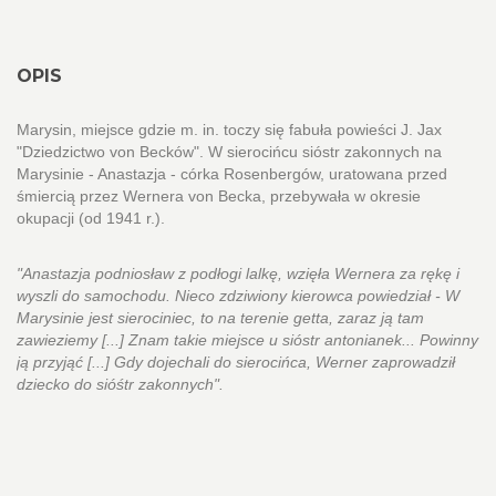
OPIS
Marysin, miejsce gdzie m. in. toczy się fabuła powieści J. Jax
"Dziedzictwo von Becków". W sierocińcu sióstr zakonnych na
Marysinie - Anastazja - córka Rosenbergów, uratowana przed
śmiercią przez Wernera von Becka, przebywała w okresie
okupacji (od 1941 r.).
"Anastazja podniosław z podłogi lalkę, wzięła Wernera za rękę i
wyszli do samochodu. Nieco zdziwiony kierowca powiedział - W
Marysinie jest sierociniec, to na terenie getta, zaraz ją tam
zawieziemy [...] Znam takie miejsce u sióstr antonianek... Powinny
ją przyjąć [...] Gdy dojechali do sierocińca, Werner zaprowadził
dziecko do sióśtr zakonnych".