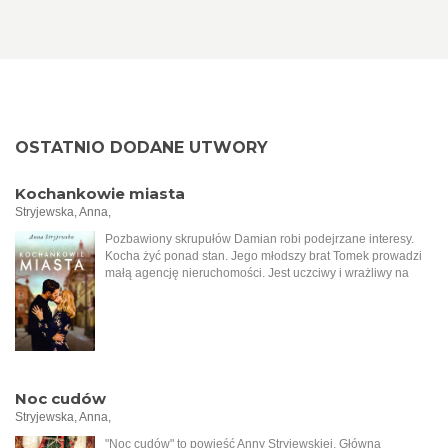
OSTATNIO DODANE UTWORY
Kochankowie miasta
Stryjewska, Anna,
Pozbawiony skrupułów Damian robi podejrzane interesy.
Kocha żyć ponad stan. Jego młodszy brat Tomek prowadzi
małą agencję nieruchomości. Jest uczciwy i wrażliwy na
krzywdę. Mimo różnicy charakterów mężczyźni
postanawiają zawiązać spółkę, do której dołącza Aron, syn
bogatego łódzkiego Żyda. Tymczasem do biura Tomasza
przychodzi starsza kobieta i zleca sprzedaż rodzinnej
posesji. Wkrótce okazuje się, że ziemia ta kryje tajemnice z
czasów okupacji niemieckiej i zaczynają się pojawiać
kolejne problemy. Sprawy jeszcze bardziej się komplikują,
Noc cudów
kiedy Damian rozkochuje w sobie żonę młodszego brata i
Stryjewska, Anna,
interesuje się dziewczyną Arona. Wielkie namiętności,
zdrady, tradycje kłócące się z nowoczesnymi poglądami, a w
"Noc cudów" to powieść Anny Stryjewskiej. Główna