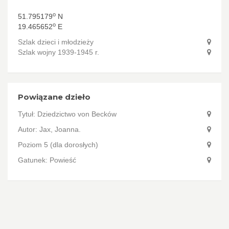
o
51.795179
N
o
19.465652
E
Szlak dzieci i młodzieży
Szlak wojny 1939-1945 r.
Powiązane dzieło
Tytuł:
Dziedzictwo von Becków
Autor:
Jax, Joanna.
Poziom 5 (dla dorosłych)
Gatunek: Powieść