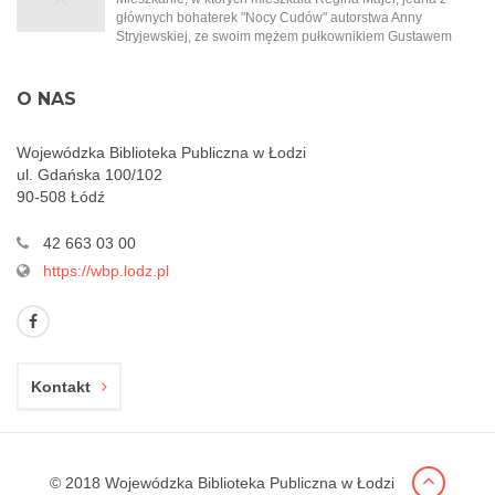
głównych bohaterek "Nocy Cudów" autorstwa Anny
Stryjewskiej, ze swoim mężem pułkownikiem Gustawem
Majerem. Ten złości się na filantropijną naturę swojej żony i
to, że ta pracuje w garkuchni i pomaga najbiedniejszym.
Obecnie Cegielniana nosi nazwę ul. Jaracza.
O NAS
Wojewódzka Biblioteka Publiczna w Łodzi
ul. Gdańska 100/102
90-508 Łódź
42 663 03 00
https://wbp.lodz.pl
Kontakt
© 2018 Wojewódzka Biblioteka Publiczna w Łodzi