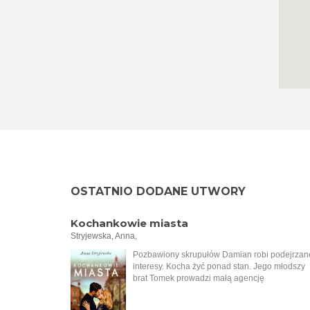
OSTATNIO DODANE UTWORY
Kochankowie miasta
Stryjewska, Anna,
Pozbawiony skrupułów Damian robi podejrzan
interesy. Kocha żyć ponad stan. Jego młodszy
brat Tomek prowadzi małą agencję
nieruchomości. Jest uczciwy i wrażliwy na
krzywdę. Mimo różnicy charakterów mężczyźni