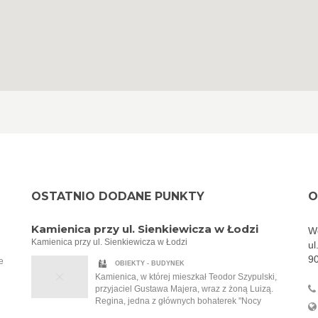
OSTATNIO DODANE PUNKTY
O
Kamienica przy ul. Sienkiewicza w Łodzi
Wo
Kamienica przy ul. Sienkiewicza w Łodzi
ul
9
e
OBIEKTY - BUDYNEK
Kamienica, w której mieszkał Teodor Szypulski,
przyjaciel Gustawa Majera, wraz z żoną Luizą.
Regina, jedna z głównych bohaterek "Nocy
Cudów" autorstwa Anny Stryjewskiej, i jej mąż