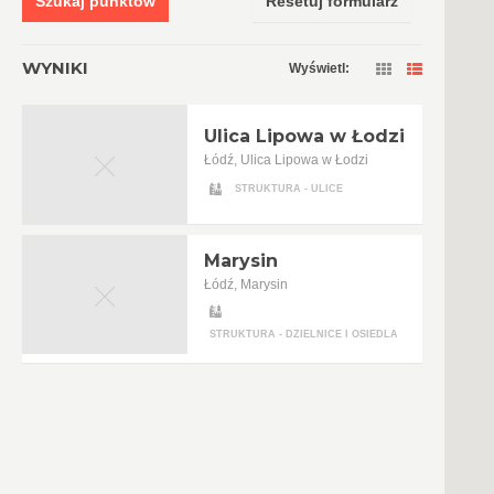
Szukaj punktów
Resetuj formularz
WYNIKI
Wyświetl:
Ulica Lipowa w Łodzi
Łódź, Ulica Lipowa w Łodzi
STRUKTURA - ULICE
Marysin
Łódź, Marysin
STRUKTURA - DZIELNICE I OSIEDLA