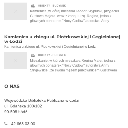
talerz dla strudzonego wędrowca zaprasza ją do środka.
OBIEKTY - BUDYNEK
Kobieta siada do zastawionego stołu i zaczyna snuć
Kamienica, w której mieszkał Teodor Szypulski, przyjaciel
niezwykle barwną opowieść, odkrywając kawałek po
Gustawa Majera, wraz z żoną Luizą. Regina, jedna z
kawałku przejmującą historię wielkiej miłości, której
głównych bohaterek "Nocy Cudów" autorstwa Anny
Małgorzata jest jej nierozerwalną częścią. Regina Majer
Stryjewskiej, i jej mąż Gustaw zostali zaproszeni do
zabiera ją w czas międzywojnia, na gwarne, hałaśliwe ulice
Szypulskich na przyjęcie. To na tym przyjęciu Regina po raz
Łodzi, do wnętrz zagraconych pracowni, a także do
pierwszy słyszy o Tadeuszu Samborskim, malarzu, który
Kamienica u zbiegu ul. Piotrkowskiej i Cegielnianej
eleganckich salonów bogatych mieszczan. Opowiada o
namalował dla Szypulskich kobiecy akt.
w Łodzi
wielkich fortunach, przewrotności losu, głodzie, biedzie i
Kamienica u zbiegu ul. Piotrkowskiej i Cegielnianej w Łodzi
walce o przetrwanie. Jedyna taka noc w roku, która sprawia,
że wszystko staje się możliwe…
OBIEKTY - BUDYNEK
Mieszkanie, w których mieszkała Regina Majer, jedna z
głównych bohaterek "Nocy Cudów" autorstwa Anny
Stryjewskiej, ze swoim mężem pułkownikiem Gustawem
Majerem. Ten złości się na filantropijną naturę swojej żony i
to, że ta pracuje w garkuchni i pomaga najbiedniejszym.
Obecnie Cegielniana nosi nazwę ul. Jaracza.
O NAS
Wojewódzka Biblioteka Publiczna w Łodzi
ul. Gdańska 100/102
90-508 Łódź
42 663 03 00