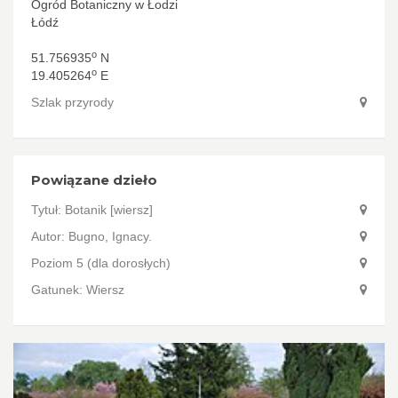
Ogród Botaniczny w Łodzi
Łódź
o
51.756935
N
o
19.405264
E
Szlak przyrody
Powiązane dzieło
Tytuł:
Botanik [wiersz]
Autor:
Bugno, Ignacy.
Poziom 5 (dla dorosłych)
Gatunek: Wiersz