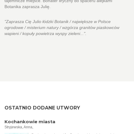
tajemnicze miejsce. Bohater liryczny do spaceru alejkami
Botanika zaprasza Julię.
"Zaprasza Cię Julio łódzki Botanik / największe w Polsce
ogrodowe / misterium natury / wzgórza granitów piaskowców
wapieni / kopuły powietrza wyspy zieleni...".
OSTATNIO DODANE UTWORY
Kochankowie miasta
Stryjewska, Anna,