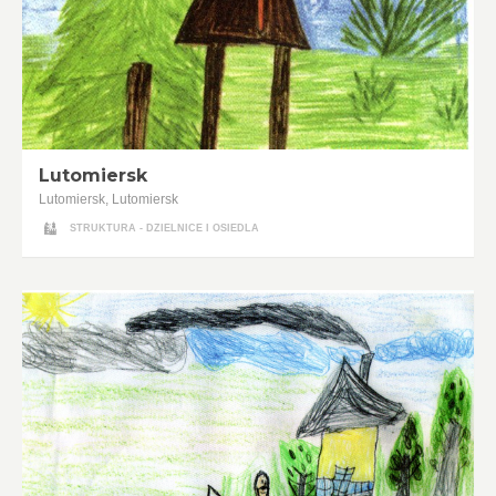
Lutomiersk
Lutomiersk, Lutomiersk
STRUKTURA - DZIELNICE I OSIEDLA