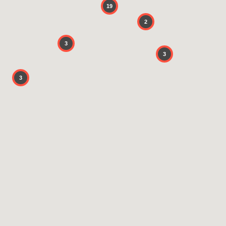
19
2
3
3
3