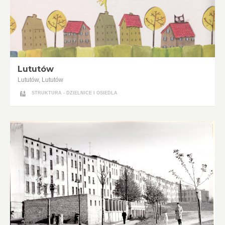
Lututów
Lututów, Lututów
STRUKTURA - DZIELNICE I OSIEDLA