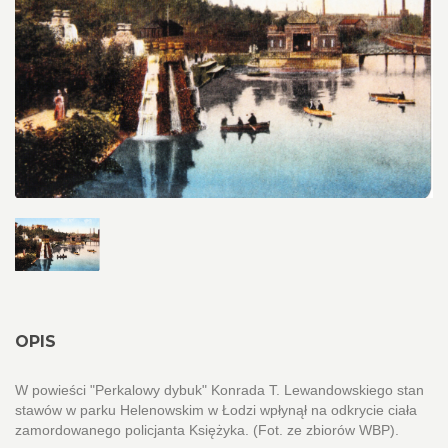
OPIS
W powieści "Perkalowy dybuk" Konrada T. Lewandowskiego stan
stawów w parku Helenowskim w Łodzi wpłynął na odkrycie ciała
zamordowanego policjanta Księżyka. (Fot. ze zbiorów WBP).