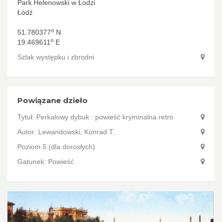
Park Helenowski w Łodzi
Łódź
o
51.780377
N
o
19.469611
E
Szlak występku i zbrodni
Powiązane dzieło
Tytuł:
Perkalowy dybuk : powieść kryminalna retro
Autor:
Lewandowski, Konrad T.
Poziom 5 (dla dorosłych)
Gatunek: Powieść