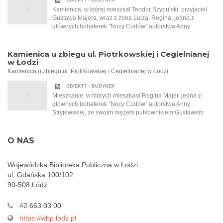
OBIEKTY - BUDYNEK
Kobieta siada do zastawionego stołu i zaczyna snuć
Kamienica, w której mieszkał Teodor Szypulski, przyjaciel
niezwykle barwną opowieść, odkrywając kawałek po
Gustawa Majera, wraz z żoną Luizą. Regina, jedna z
kawałku przejmującą historię wielkiej miłości, której
głównych bohaterek "Nocy Cudów" autorstwa Anny
Małgorzata jest jej nierozerwalną częścią. Regina Majer
Stryjewskiej, i jej mąż Gustaw zostali zaproszeni do
zabiera ją w czas międzywojnia, na gwarne, hałaśliwe ulice
Szypulskich na przyjęcie. To na tym przyjęciu Regina po raz
Łodzi, do wnętrz zagraconych pracowni, a także do
pierwszy słyszy o Tadeuszu Samborskim, malarzu, który
Kamienica u zbiegu ul. Piotrkowskiej i Cegielnianej
eleganckich salonów bogatych mieszczan. Opowiada o
namalował dla Szypulskich kobiecy akt.
w Łodzi
wielkich fortunach, przewrotności losu, głodzie, biedzie i
Kamienica u zbiegu ul. Piotrkowskiej i Cegielnianej w Łodzi
walce o przetrwanie. Jedyna taka noc w roku, która sprawia,
że wszystko staje się możliwe…
OBIEKTY - BUDYNEK
Mieszkanie, w których mieszkała Regina Majer, jedna z
głównych bohaterek "Nocy Cudów" autorstwa Anny
Stryjewskiej, ze swoim mężem pułkownikiem Gustawem
Majerem. Ten złości się na filantropijną naturę swojej żony i
to, że ta pracuje w garkuchni i pomaga najbiedniejszym.
Obecnie Cegielniana nosi nazwę ul. Jaracza.
O NAS
Wojewódzka Biblioteka Publiczna w Łodzi
ul. Gdańska 100/102
90-508 Łódź
42 663 03 00
https://wbp.lodz.pl