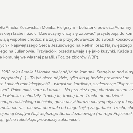
ółki Amelia Kosowska i Monika Pielgrzym - bohaterki powieści Adrianny
skiej i Izabeli Szolc "Dziewczyny chcą się zabawić" przystępują do kom
wiają wspólnie chodzić na zajęcia przygotowawcze do swoich kościołó
nych - Najświętszego Serca Jezusowego na Retkini oraz Najświętszego
go na Julianowie. Przyjaciółki przedstawiają się jako kuzynki. Każda z
e komunię we własnej parafii. (Fot. ze zbiorów WBP).
1982 roku Amelia i Monika miały pójść do komunii. Stanęło to pod du
zapytania [...] - To już niech pójdzie, tylko kto ją będzie prowadzał po
ch i salach rekolekcyjnych? - wtrącił się kardiolog, szeleszcząc "Expre
ym". Palce miał szare od druku. - No przecież będę chodziła razem z A
ała Monika. I chodziły. Trochę tu, trochę tam. Trochę do podziemi
nego retkińskiego kościoła, gdzie uczył bardzo niesympatyczny młody
Amelia nie raz, nie dwa oberwała od niego linijką za gadanie. Trochę ch
jennej świątyni Najświętszego Serca Jezusowego (na rogu Pojezierski
ej), gdzie rekolekcje prowadziły zakonnice".