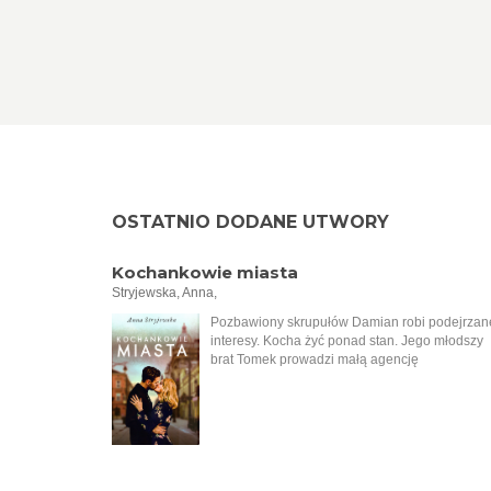
OSTATNIO DODANE UTWORY
Kochankowie miasta
Stryjewska, Anna,
Pozbawiony skrupułów Damian robi podejrzan
interesy. Kocha żyć ponad stan. Jego młodszy
brat Tomek prowadzi małą agencję
nieruchomości. Jest uczciwy i wrażliwy na
krzywdę. Mimo różnicy charakterów mężczyźni
postanawiają zawiązać spółkę, do której dołąc
Aron, syn bogatego łódzkiego Żyda. Tymczas
do biura Tomasza przychodzi starsza kobieta i
zleca sprzedaż rodzinnej posesji. Wkrótce
okazuje się, że ziemia ta kryje tajemnice z