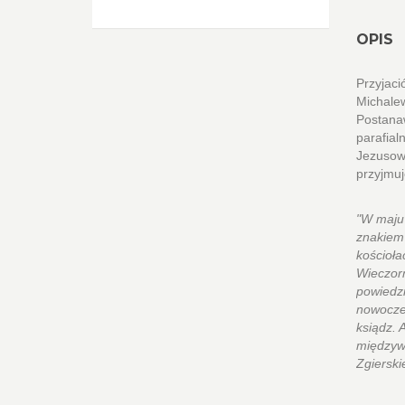
OPIS
Przyjaci
Michalew
Postana
parafial
Jezusowe
przyjmuj
"W maju 
znakiem 
kościoła
Wieczorn
powiedzi
nowoczes
ksiądz. 
międzywo
Zgierski