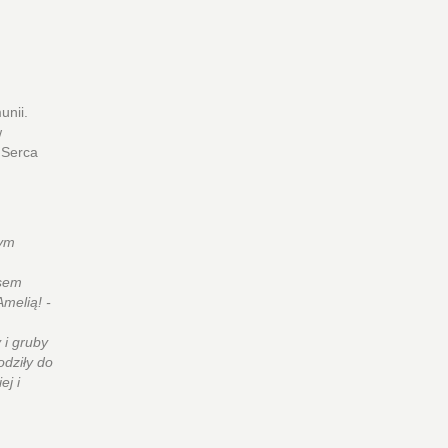
unii.
w
 Serca
żym
ssem
melią! -
 i gruby
odziły do
ej i