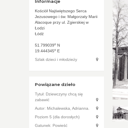
Informacje
Kościół Najświętszego Serca
Jezusowego i św. Małgorzaty Marii
Alacoque przy ul. Zgierskiej w
Łodzi
Łódź
o
51.799039
N
o
19.444345
E
Szlak dzieci i młodzieży
Powiązane dzieło
Tytuł:
Dziewczyny chcą się
zabawić
Autor:
Michalewska, Adrianna.
Poziom 5 (dla dorosłych)
Gatunek: Powieść