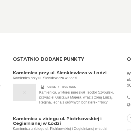
OSTATNIO DODANE PUNKTY
O
Kamienica przy ul. Sienkiewicza w Łodzi
Wo
Kamienica przy ul. Sienkiewicza w Łodzi
ul
9
e
OBIEKTY - BUDYNEK
Kamienica, w której mieszkał Teodor Szypulski,
przyjaciel Gustawa Majera, wraz z żoną Luizą.
Regina, jedna z głównych bohaterek "Nocy
Cudów" autorstwa Anny Stryjewskiej, i jej mąż
za
Gustaw zostali zaproszeni do Szypulskich na
em
przyjęcie. To na tym przyjęciu Regina po raz
Kamienica u zbiegu ul. Piotrkowskiej i
pierwszy słyszy o Tadeuszu Samborskim,
Cegielnianej w Łodzi
malarzu, który namalował dla Szypulskich
Kamienica u zbiegu ul. Piotrkowskiej i Cegielnianej w Łodzi