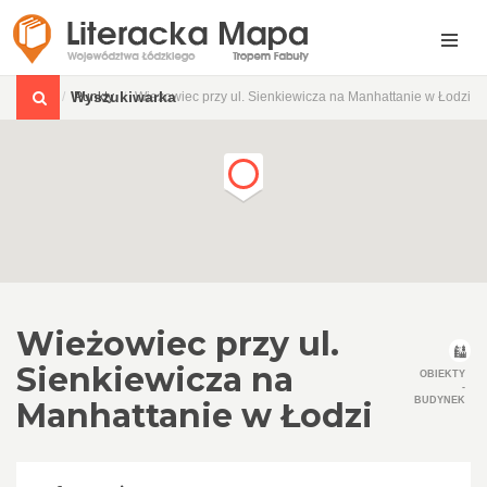
Wyszukiwarka
Punkty
Wieżowiec przy ul. Sienkiewicza na Manhattanie w Łodzi
Wieżowiec przy ul.
Sienkiewicza na
OBIEKTY
-
BUDYNEK
Manhattanie w Łodzi