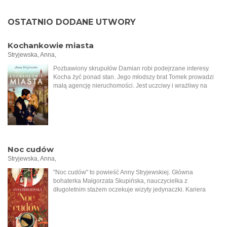
OSTATNIO DODANE UTWORY
Kochankowie miasta
Stryjewska, Anna,
Pozbawiony skrupułów Damian robi podejrzane interesy.
Kocha żyć ponad stan. Jego młodszy brat Tomek prowadzi
małą agencję nieruchomości. Jest uczciwy i wrażliwy na
krzywdę. Mimo różnicy charakterów mężczyźni
postanawiają zawiązać spółkę, do której dołącza Aron, syn
bogatego łódzkiego Żyda. Tymczasem do biura Tomasza
przychodzi starsza kobieta i zleca sprzedaż rodzinnej
posesji. Wkrótce okazuje się, że ziemia ta kryje tajemnice z
czasów okupacji niemieckiej i zaczynają się pojawiać
kolejne problemy. Sprawy jeszcze bardziej się komplikują,
Noc cudów
kiedy Damian rozkochuje w sobie żonę młodszego brata i
Stryjewska, Anna,
interesuje się dziewczyną Arona. Wielkie namiętności,
zdrady, tradycje kłócące się z nowoczesnymi poglądami, a w
"Noc cudów" to powieść Anny Stryjewskiej. Główna
tle podnosząca się po długim letargu, coraz dynamiczniej
bohaterka Małgorzata Skupińska, nauczycielka z
rozwijająca się Łódź.
długoletnim stażem oczekuje wizyty jedynaczki. Kariera
dziennikarska tak ją pochłonęła, że nie widziały się już od
trzech miesięcy. Wszystko jest już prawie przygotowane, stół
zastawiony do kolacji, kiedy dzwoni telefon. Córka Joasia
informuje matkę, że nie dotrze na święta, ponieważ