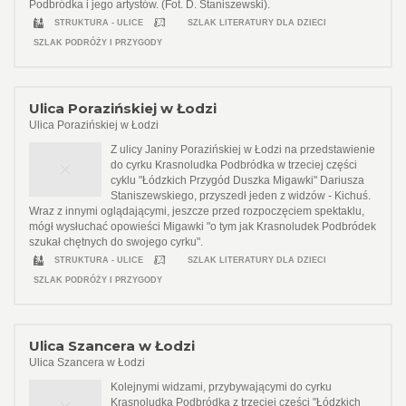
Podbródka i jego artystów. (Fot. D. Staniszewski).
STRUKTURA - ULICE
SZLAK LITERATURY DLA DZIECI
SZLAK PODRÓŻY I PRZYGODY
Ulica Porazińskiej w Łodzi
Ulica Porazińskiej w Łodzi
Z ulicy Janiny Porazińskiej w Łodzi na przedstawienie
do cyrku Krasnoludka Podbródka w trzeciej części
cyklu "Łódzkich Przygód Duszka Migawki" Dariusza
Staniszewskiego, przyszedł jeden z widzów - Kichuś.
Wraz z innymi oglądającymi, jeszcze przed rozpoczęciem spektaklu,
mógł wysłuchać opowieści Migawki "o tym jak Krasnoludek Podbródek
szukał chętnych do swojego cyrku".
STRUKTURA - ULICE
SZLAK LITERATURY DLA DZIECI
SZLAK PODRÓŻY I PRZYGODY
Ulica Szancera w Łodzi
Ulica Szancera w Łodzi
Kolejnymi widzami, przybywającymi do cyrku
Krasnoludka Podbródka z trzeciej części "Łódzkich