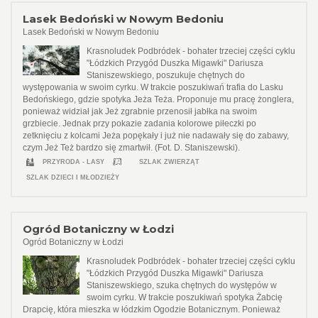
Lasek Bedoński w Nowym Bedoniu
Lasek Bedoński w Nowym Bedoniu
Krasnoludek Podbródek - bohater trzeciej części cyklu
"Łódzkich Przygód Duszka Migawki" Dariusza
Staniszewskiego, poszukuje chętnych do
występowania w swoim cyrku. W trakcie poszukiwań trafia do Lasku
Bedońskiego, gdzie spotyka Jeża Teża. Proponuje mu pracę żonglera,
ponieważ widział jak Jeż zgrabnie przenosił jabłka na swoim
grzbiecie. Jednak przy pokazie zadania kolorowe piłeczki po
zetknięciu z kolcami Jeża popękały i już nie nadawały się do zabawy,
czym Jeż Też bardzo się zmartwił. (Fot. D. Staniszewski).
PRZYRODA - LASY
SZLAK ZWIERZĄT
SZLAK DZIECI I MŁODZIEŻY
Ogród Botaniczny w Łodzi
Ogród Botaniczny w Łodzi
Krasnoludek Podbródek - bohater trzeciej części cyklu
"Łódzkich Przygód Duszka Migawki" Dariusza
Staniszewskiego, szuka chętnych do występów w
swoim cyrku. W trakcie poszukiwań spotyka Żabcię
Drapcię, która mieszka w łódzkim Ogodzie Botanicznym. Ponieważ