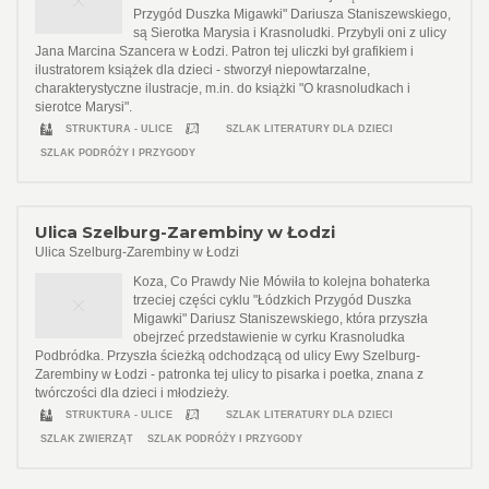
Przygód Duszka Migawki" Dariusza Staniszewskiego,
są Sierotka Marysia i Krasnoludki. Przybyli oni z ulicy
Jana Marcina Szancera w Łodzi. Patron tej uliczki był grafikiem i
ilustratorem książek dla dzieci - stworzył niepowtarzalne,
charakterystyczne ilustracje, m.in. do książki "O krasnoludkach i
sierotce Marysi".
STRUKTURA - ULICE
SZLAK LITERATURY DLA DZIECI
SZLAK PODRÓŻY I PRZYGODY
Ulica Szelburg-Zarembiny w Łodzi
Ulica Szelburg-Zarembiny w Łodzi
Koza, Co Prawdy Nie Mówiła to kolejna bohaterka
trzeciej części cyklu "Łódzkich Przygód Duszka
Migawki" Dariusz Staniszewskiego, która przyszła
obejrzeć przedstawienie w cyrku Krasnoludka
Podbródka. Przyszła ścieżką odchodzącą od ulicy Ewy Szelburg-
Zarembiny w Łodzi - patronka tej ulicy to pisarka i poetka, znana z
twórczości dla dzieci i młodzieży.
STRUKTURA - ULICE
SZLAK LITERATURY DLA DZIECI
SZLAK ZWIERZĄT
SZLAK PODRÓŻY I PRZYGODY