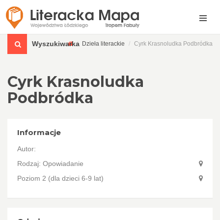
Wyszukiwarka
Dzieła literackie
Cyrk Krasnoludka Podbródka
Cyrk Krasnoludka
Podbródka
Informacje
Autor:
Rodzaj: Opowiadanie
Poziom 2 (dla dzieci 6-9 lat)