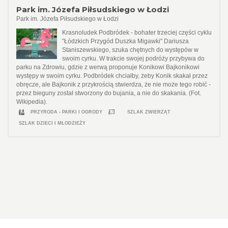
Park im. Józefa Piłsudskiego w Łodzi
Park im. Józefa Piłsudskiego w Łodzi
Krasnoludek Podbródek - bohater trzeciej części cyklu
"Łódzkich Przygód Duszka Migawki" Dariusza
Staniszewskiego, szuka chętnych do występów w
swoim cyrku. W trakcie swojej podróży przybywa do
parku na Zdrowiu, gdzie z werwą proponuje Konikowi Bajkonikowi
występy w swoim cyrku. Podbródek chciałby, żeby Konik skakał przez
obręcze, ale Bajkonik z przykrością stwierdza, że nie może tego robić -
przez bieguny został stworzony do bujania, a nie do skakania. (Fot.
Wikipedia).
PRZYRODA - PARKI I OGRODY
SZLAK ZWIERZĄT
SZLAK DZIECI I MŁODZIEŻY