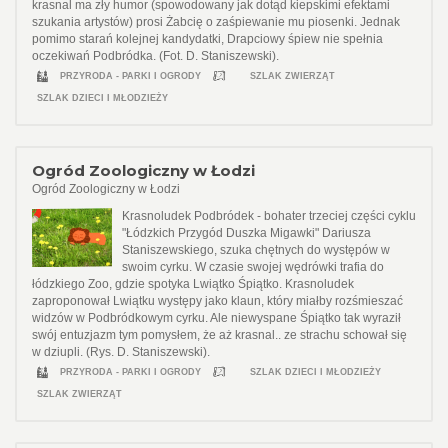
krasnal ma zły humor (spowodowany jak dotąd kiepskimi efektami
szukania artystów) prosi Żabcię o zaśpiewanie mu piosenki. Jednak
pomimo starań kolejnej kandydatki, Drapciowy śpiew nie spełnia
oczekiwań Podbródka. (Fot. D. Staniszewski).
PRZYRODA - PARKI I OGRODY
SZLAK ZWIERZĄT
SZLAK DZIECI I MŁODZIEŻY
Ogród Zoologiczny w Łodzi
Ogród Zoologiczny w Łodzi
Krasnoludek Podbródek - bohater trzeciej części cyklu
"Łódzkich Przygód Duszka Migawki" Dariusza
Staniszewskiego, szuka chętnych do występów w
swoim cyrku. W czasie swojej wędrówki trafia do
łódzkiego Zoo, gdzie spotyka Lwiątko Śpiątko. Krasnoludek
zaproponował Lwiątku występy jako klaun, który miałby rozśmieszać
widzów w Podbródkowym cyrku. Ale niewyspane Śpiątko tak wyraził
swój entuzjazm tym pomysłem, że aż krasnal.. ze strachu schował się
w dziupli. (Rys. D. Staniszewski).
PRZYRODA - PARKI I OGRODY
SZLAK DZIECI I MŁODZIEŻY
SZLAK ZWIERZĄT