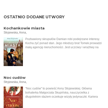
OSTATNIO DODANE UTWORY
Kochankowie miasta
Stryjewska, Anna,
Pozbawiony skrupułów Damian robi podejrzane interesy.
Kocha żyć ponad stan. Jego młodszy brat Tomek prowadzi
małą agencję nieruchomości. Jest uczciwy i wrażliwy na
krzywdę. Mimo różnicy charakterów mężczyźni
postanawiają zawiązać spółkę, do której dołącza Aron, syn
bogatego łódzkiego Żyda. Tymczasem do biura Tomasza
przychodzi starsza kobieta i zleca sprzedaż rodzinnej
posesji. Wkrótce okazuje się, że ziemia ta kryje tajemnice z
czasów okupacji niemieckiej i zaczynają się pojawiać
kolejne problemy. Sprawy jeszcze bardziej się komplikują,
Noc cudów
kiedy Damian rozkochuje w sobie żonę młodszego brata i
Stryjewska, Anna,
interesuje się dziewczyną Arona. Wielkie namiętności,
zdrady, tradycje kłócące się z nowoczesnymi poglądami, a w
"Noc cudów" to powieść Anny Stryjewskiej. Główna
tle podnosząca się po długim letargu, coraz dynamiczniej
bohaterka Małgorzata Skupińska, nauczycielka z
rozwijająca się Łódź.
długoletnim stażem oczekuje wizyty jedynaczki. Kariera
dziennikarska tak ją pochłonęła, że nie widziały się już od
trzech miesięcy. Wszystko jest już prawie przygotowane, stół