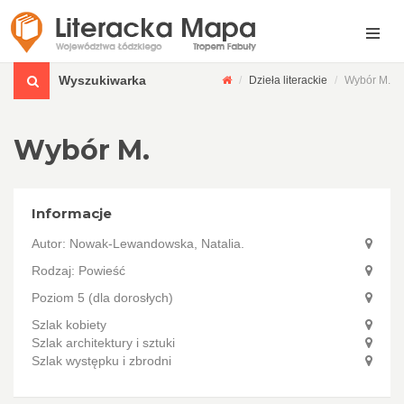
Wyszukiwarka
Dzieła literackie
Wybór M.
Wybór M.
Informacje
Autor:
Nowak-Lewandowska, Natalia.
Rodzaj: Powieść
Poziom 5 (dla dorosłych)
Szlak kobiety
Szlak architektury i sztuki
Szlak występku i zbrodni