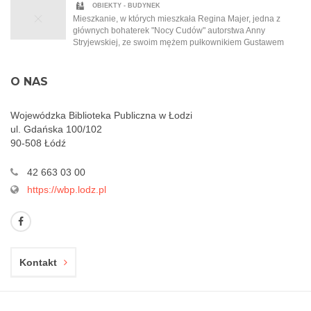
że wszystko staje się możliwe…
OBIEKTY - BUDYNEK
Mieszkanie, w których mieszkała Regina Majer, jedna z
głównych bohaterek "Nocy Cudów" autorstwa Anny
Stryjewskiej, ze swoim mężem pułkownikiem Gustawem
Majerem. Ten złości się na filantropijną naturę swojej żony i
to, że ta pracuje w garkuchni i pomaga najbiedniejszym.
Obecnie Cegielniana nosi nazwę ul. Jaracza.
O NAS
Wojewódzka Biblioteka Publiczna w Łodzi
ul. Gdańska 100/102
90-508 Łódź
42 663 03 00
https://wbp.lodz.pl
Kontakt