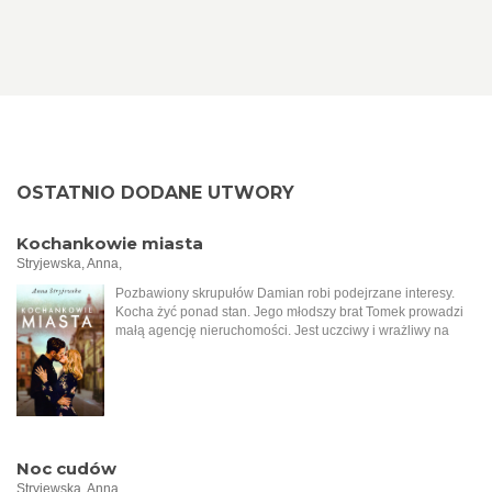
OSTATNIO DODANE UTWORY
Kochankowie miasta
Stryjewska, Anna,
Pozbawiony skrupułów Damian robi podejrzane interesy.
Kocha żyć ponad stan. Jego młodszy brat Tomek prowadzi
małą agencję nieruchomości. Jest uczciwy i wrażliwy na
krzywdę. Mimo różnicy charakterów mężczyźni
postanawiają zawiązać spółkę, do której dołącza Aron, syn
bogatego łódzkiego Żyda. Tymczasem do biura Tomasza
przychodzi starsza kobieta i zleca sprzedaż rodzinnej
posesji. Wkrótce okazuje się, że ziemia ta kryje tajemnice z
czasów okupacji niemieckiej i zaczynają się pojawiać
kolejne problemy. Sprawy jeszcze bardziej się komplikują,
Noc cudów
kiedy Damian rozkochuje w sobie żonę młodszego brata i
Stryjewska, Anna,