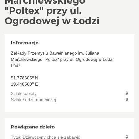
Marchlewskiego
"Poltex" przy ul.
Ogrodowej w Łodzi
Informacje
Zakłady Przemysłu Bawełnianego im. Juliana
Marchlewskiego "Poltex" przy ul. Ogrodowej w Łodzi
Łódź
o
51.778605
N
o
19.448560
E
Szlak kobiety
Szlak Łodzi robotniczej
Powiązane dzieło
Tytuł:
Dziewczyny chcą się zabawić