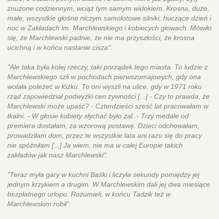
znużone codziennym, wciąż tym samym widokiem. Krosna, duże,
małe, wszystkie głośne niczym samolotowe silniki, huczące dzień i
noc w Zakładach im. Marchlewskiego i kobiecych głowach. Mówiło
się, że Marchlewski padnie, że nie ma przyszłości, że krosna
ucichną i w końcu nastanie cisza".
"Ale taka była kolej rzeczy, taki porządek tego miasta. To ludzie z
Marchlewskiego szli w pochodach pierwszomajowych, gdy ona
wolała poleżeć w łóżku. To oni wyszli na ulice, gdy w 1971 roku
rząd zapowiedział podwyżki cen żywności [...] - Czy to prawda, że
Marchlewski może upaść? - Czterdzieści sześć lat pracowałam w
tkalni. - W głosie kobiety słychać było żal. - Trzy medale od
premiera dostałam, za wzorową postawę. Dzieci odchowałam,
prowadziłam dom, przez te wszystkie lata ani razu się do pracy
nie spóźniłam [...] Ja wiem, nie ma w całej Europie takich
zakładów jak nasz Marchlewski".
"Teraz myła gary w kuchni Baśki i liczyła sekundy pomiędzy jej
jednym krzykiem a drugim. W Marchlewskim dali jej dwa miesiące
bezpłatnego urlopu. Rozumieli, w końcu Tadzik też w
Marchlewskim robił".