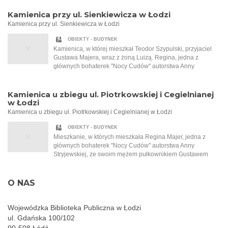
otępienia wyrywa ją dopiero natarczywy dźwięk dzwonka.
Otwierając drzwi ma jeszcze nadzieję, że ujrzy w nich
Kamienica przy ul. Sienkiewicza w Łodzi
Joasię, a tymczasem w progu stoi obca, nieco dziwnie
Kamienica przy ul. Sienkiewicza w Łodzi
ubrana kobieta. Małgorzata, mając na uwadze dodatkowy
talerz dla strudzonego wędrowca zaprasza ją do środka.
OBIEKTY - BUDYNEK
Kobieta siada do zastawionego stołu i zaczyna snuć
Kamienica, w której mieszkał Teodor Szypulski, przyjaciel
niezwykle barwną opowieść, odkrywając kawałek po
Gustawa Majera, wraz z żoną Luizą. Regina, jedna z
kawałku przejmującą historię wielkiej miłości, której
głównych bohaterek "Nocy Cudów" autorstwa Anny
Małgorzata jest jej nierozerwalną częścią. Regina Majer
Stryjewskiej, i jej mąż Gustaw zostali zaproszeni do
zabiera ją w czas międzywojnia, na gwarne, hałaśliwe ulice
Szypulskich na przyjęcie. To na tym przyjęciu Regina po raz
Łodzi, do wnętrz zagraconych pracowni, a także do
pierwszy słyszy o Tadeuszu Samborskim, malarzu, który
Kamienica u zbiegu ul. Piotrkowskiej i Cegielnianej
eleganckich salonów bogatych mieszczan. Opowiada o
namalował dla Szypulskich kobiecy akt.
w Łodzi
wielkich fortunach, przewrotności losu, głodzie, biedzie i
Kamienica u zbiegu ul. Piotrkowskiej i Cegielnianej w Łodzi
walce o przetrwanie. Jedyna taka noc w roku, która sprawia,
że wszystko staje się możliwe…
OBIEKTY - BUDYNEK
Mieszkanie, w których mieszkała Regina Majer, jedna z
głównych bohaterek "Nocy Cudów" autorstwa Anny
Stryjewskiej, ze swoim mężem pułkownikiem Gustawem
Majerem. Ten złości się na filantropijną naturę swojej żony i
to, że ta pracuje w garkuchni i pomaga najbiedniejszym.
Obecnie Cegielniana nosi nazwę ul. Jaracza.
O NAS
Wojewódzka Biblioteka Publiczna w Łodzi
ul. Gdańska 100/102