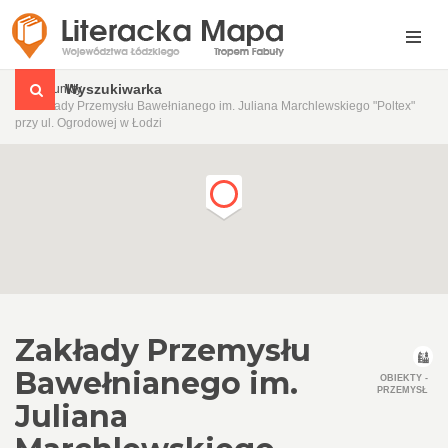
Wyszukiwarka
Punkty
Zakłady Przemysłu Bawełnianego im. Juliana Marchlewskiego "Poltex"
przy ul. Ogrodowej w Łodzi
Zakłady Przemysłu
Bawełnianego im.
OBIEKTY -
PRZEMYSŁ
Juliana