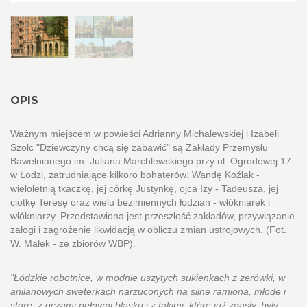
OPIS
Ważnym miejscem w powieści Adrianny Michalewskiej i Izabeli
Szolc "Dziewczyny chcą się zabawić" są Zakłady Przemysłu
Bawełnianego im. Juliana Marchlewskiego przy ul. Ogrodowej 17
w Łodzi, zatrudniające kilkoro bohaterów: Wandę Koźlak -
wieloletnią tkaczkę, jej córkę Justynkę, ojca Izy - Tadeusza, jej
ciotkę Teresę oraz wielu bezimiennych łodzian - włókniarek i
włókniarzy. Przedstawiona jest przeszłość zakładów, przywiązanie
załogi i zagrożenie likwidacją w obliczu zmian ustrojowych. (Fot.
W. Małek - ze zbiorów WBP).
"Łódzkie robotnice, w modnie uszytych sukienkach z zerówki, w
anilanowych sweterkach narzuconych na silne ramiona, młode i
stare, z oczami pełnymi blasku i z takimi, które już zgasły, były