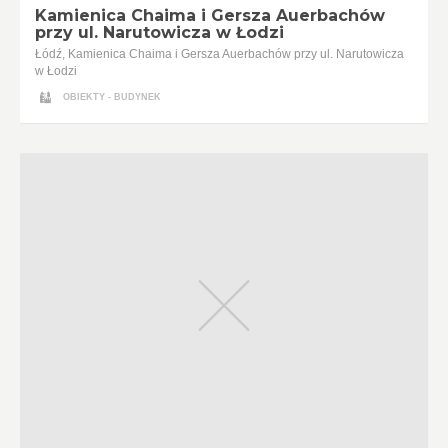
Kamienica Chaima i Gersza Auerbachów
przy ul. Narutowicza w Łodzi
Łódź, Kamienica Chaima i Gersza Auerbachów przy ul. Narutowicza
w Łodzi
OBIEKTY - BUDYNEK