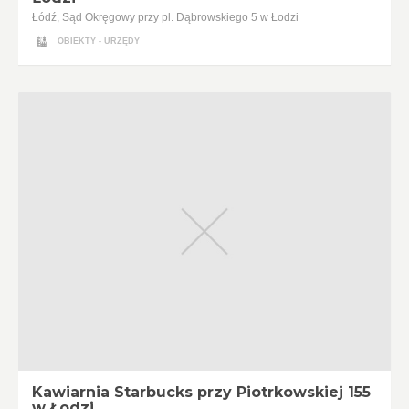
Łódź, Sąd Okręgowy przy pl. Dąbrowskiego 5 w Łodzi
OBIEKTY - URZĘDY
Kawiarnia Starbucks przy Piotrkowskiej 155
w Łodzi