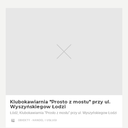
Klubokawiarnia "Prosto z mostu" przy ul.
Wyszyńskiegow Łodzi
Łódź, Klubokawiarnia "Prosto z mostu" przy ul. Wyszyńskiegow Łodzi
OBIEKTY - HANDEL I USŁUGI