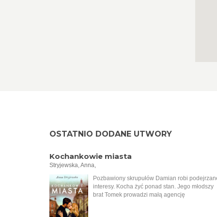
OSTATNIO DODANE UTWORY
Kochankowie miasta
Stryjewska, Anna,
Pozbawiony skrupułów Damian robi podejrzan
interesy. Kocha żyć ponad stan. Jego młodszy
brat Tomek prowadzi małą agencję
nieruchomości. Jest uczciwy i wrażliwy na
krzywdę. Mimo różnicy charakterów mężczyźni