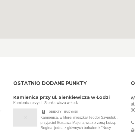
OSTATNIO DODANE PUNKTY
O
Kamienica przy ul. Sienkiewicza w Łodzi
Wo
Kamienica przy ul. Sienkiewicza w Łodzi
ul
9
e
OBIEKTY - BUDYNEK
Kamienica, w której mieszkał Teodor Szypulski,
przyjaciel Gustawa Majera, wraz z żoną Luizą.
Regina, jedna z głównych bohaterek "Nocy
Cudów" autorstwa Anny Stryjewskiej, i jej mąż