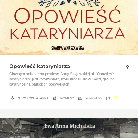
Opowieść kataryniarza
Głównym bohaterem powieści Anny Stryjewskiej pt. "Opowieść
kataryniarza" jest katarzyniarz, który urodził się w Łodzi, grał na
katarynce na bałuckich podwórkach.
STRYJEWSKA, ANNA
POWIEŚĆ
POZIOM 1-5