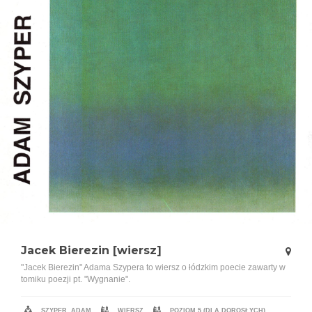
Jacek Bierezin [wiersz]
"Jacek Bierezin" Adama Szypera to wiersz o łódzkim poecie zawarty w
tomiku poezji pt. "Wygnanie".
SZYPER, ADAM
WIERSZ
POZIOM 5 (DLA DOROSŁYCH)