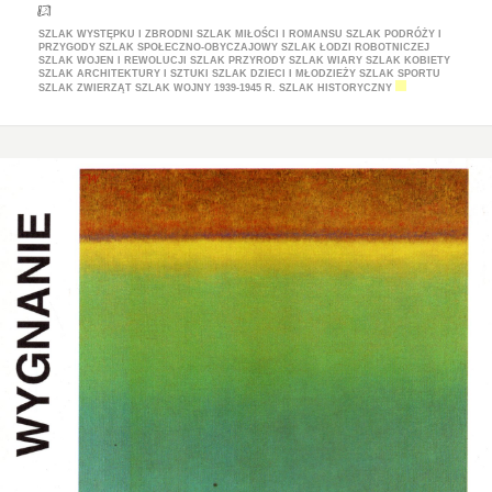
SZLAK WYSTĘPKU I ZBRODNI
SZLAK MIŁOŚCI I ROMANSU
SZLAK PODRÓŻY I
PRZYGODY
SZLAK SPOŁECZNO-OBYCZAJOWY
SZLAK ŁODZI ROBOTNICZEJ
SZLAK WOJEN I REWOLUCJI
SZLAK PRZYRODY
SZLAK WIARY
SZLAK KOBIETY
SZLAK ARCHITEKTURY I SZTUKI
SZLAK DZIECI I MŁODZIEŻY
SZLAK SPORTU
SZLAK ZWIERZĄT
SZLAK WOJNY 1939-1945 R.
SZLAK HISTORYCZNY