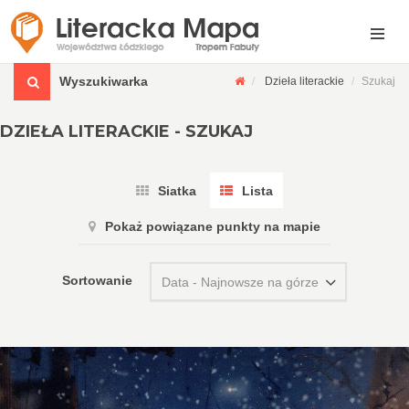
Wyszukiwarka
Dzieła literackie
Szukaj
DZIEŁA LITERACKIE - SZUKAJ
Siatka
Lista
Pokaż powiązane punkty na mapie
Sortowanie
Data - Najnowsze na górze