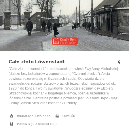
Całe złoto Löwenstadt
"Całe złoto Löwenstadt" to debiutancka powieść Ewy Anny Michalskiej
(dalsze losy bohaterów w zapowiadanej "Czarnej drodze"). Akcja
powieści rozgrywa się w Brzezinach i Łodzi. Opowiada dzieje
ewangelickiej rodziny Stetzów oraz ich brzezińskich sąsiadów od ok.
1920 r. do końca II wojny światowej. W Łodzi śledzimy losy Elżbiety
Strzechowskiej kochanki bogatego Niemca, później urzędnika w
łódzkim getcie. Centralną postacią powieści jest Bolesław Bajor - mąż
Celiny i Amelii Stetz oraz kochanek Elżbiety.
MICHALSKA, EWA ANNA.
POWIEŚĆ
POZIOM 5 (DLA DOROSŁYCH)