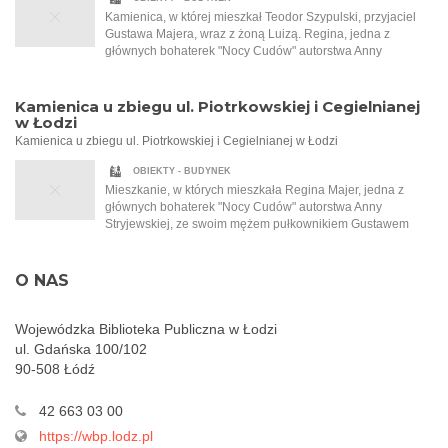
Kobieta siada do zastawionego stołu i zaczyna snuć
Kamienica, w której mieszkał Teodor Szypulski, przyjaciel
niezwykle barwną opowieść, odkrywając kawałek po
Gustawa Majera, wraz z żoną Luizą. Regina, jedna z
kawałku przejmującą historię wielkiej miłości, której
głównych bohaterek "Nocy Cudów" autorstwa Anny
Małgorzata jest jej nierozerwalną częścią. Regina Majer
Stryjewskiej, i jej mąż Gustaw zostali zaproszeni do
zabiera ją w czas międzywojnia, na gwarne, hałaśliwe ulice
Szypulskich na przyjęcie. To na tym przyjęciu Regina po raz
Łodzi, do wnętrz zagraconych pracowni, a także do
pierwszy słyszy o Tadeuszu Samborskim, malarzu, który
Kamienica u zbiegu ul. Piotrkowskiej i Cegielnianej
eleganckich salonów bogatych mieszczan. Opowiada o
namalował dla Szypulskich kobiecy akt.
w Łodzi
wielkich fortunach, przewrotności losu, głodzie, biedzie i
Kamienica u zbiegu ul. Piotrkowskiej i Cegielnianej w Łodzi
walce o przetrwanie. Jedyna taka noc w roku, która sprawia,
że wszystko staje się możliwe…
OBIEKTY - BUDYNEK
Mieszkanie, w których mieszkała Regina Majer, jedna z
głównych bohaterek "Nocy Cudów" autorstwa Anny
Stryjewskiej, ze swoim mężem pułkownikiem Gustawem
Majerem. Ten złości się na filantropijną naturę swojej żony i
to, że ta pracuje w garkuchni i pomaga najbiedniejszym.
Obecnie Cegielniana nosi nazwę ul. Jaracza.
O NAS
Wojewódzka Biblioteka Publiczna w Łodzi
ul. Gdańska 100/102
90-508 Łódź
42 663 03 00
https://wbp.lodz.pl