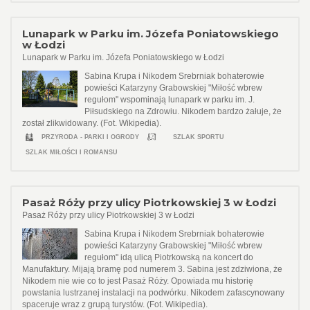
Lunapark w Parku im. Józefa Poniatowskiego
w Łodzi
Lunapark w Parku im. Józefa Poniatowskiego w Łodzi
Sabina Krupa i Nikodem Srebrniak bohaterowie
powieści Katarzyny Grabowskiej "Miłość wbrew
regułom" wspominają lunapark w parku im. J.
Piłsudskiego na Zdrowiu. Nikodem bardzo żałuje, że
został zlikwidowany. (Fot. Wikipedia).
PRZYRODA - PARKI I OGRODY
SZLAK SPORTU
SZLAK MIŁOŚCI I ROMANSU
Pasaż Róży przy ulicy Piotrkowskiej 3 w Łodzi
Pasaż Róży przy ulicy Piotrkowskiej 3 w Łodzi
Sabina Krupa i Nikodem Srebrniak bohaterowie
powieści Katarzyny Grabowskiej "Miłość wbrew
regułom" idą ulicą Piotrkowską na koncert do
Manufaktury. Mijają bramę pod numerem 3. Sabina jest zdziwiona, że
Nikodem nie wie co to jest Pasaż Róży. Opowiada mu historię
powstania lustrzanej instalacji na podwórku. Nikodem zafascynowany
spaceruje wraz z grupą turystów. (Fot. Wikipedia).