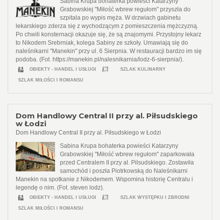
Sabina Krupa bohaterka powieści Katarzyny
Grabowskiej "Miłość wbrew regułom" przyszła do
szpitala po wypis męża. W drzwiach gabinetu
lekarskiego zderza się z wychodzącym z pomieszczenia mężczyzną.
Po chwili konsternacji okazuje się, że są znajomymi. Przystojny lekarz
to Nikodem Srebrniak, kolega Sabiny ze szkoły. Umawiają się do
naleśnikarni "Manekin" przy ul. 6 Sierpnia. W restauracji bardzo im się
podoba. (Fot. https://manekin.pl/nalesnikarnia/lodz-6-sierpnia/).
OBIEKTY - HANDEL I USŁUGI
SZLAK KULINARNY
SZLAK MIŁOŚCI I ROMANSU
Dom Handlowy Central II przy al. Piłsudskiego
w Łodzi
Dom Handlowy Central II przy al. Piłsudskiego w Łodzi
Sabina Krupa bohaterka powieści Katarzyny
Grabowskiej "Miłość wbrew regułom" zaparkowała
przed Centralem II przy al. Pilsudskiego. Zostawiła
samochód i poszła Piotrkowską do Naleśnikarni
Manekin na spotkanie z Nikodemem. Wspomina historię Centralu i
legendę o nim. (Fot. steven lodz).
OBIEKTY - HANDEL I USŁUGI
SZLAK WYSTĘPKU I ZBRODNI
SZLAK MIŁOŚCI I ROMANSU