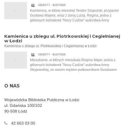
talerz dla strudzonego wędrowca zaprasza ją do środka.
OBIEKTY - BUDYNEK
Kobieta siada do zastawionego stołu i zaczyna snuć
Kamienica, w której mieszkał Teodor Szypulski, przyjaciel
niezwykle barwną opowieść, odkrywając kawałek po
Gustawa Majera, wraz z żoną Luizą. Regina, jedna z
kawałku przejmującą historię wielkiej miłości, której
głównych bohaterek "Nocy Cudów" autorstwa Anny
Małgorzata jest jej nierozerwalną częścią. Regina Majer
Stryjewskiej, i jej mąż Gustaw zostali zaproszeni do
zabiera ją w czas międzywojnia, na gwarne, hałaśliwe ulice
Szypulskich na przyjęcie. To na tym przyjęciu Regina po raz
Łodzi, do wnętrz zagraconych pracowni, a także do
pierwszy słyszy o Tadeuszu Samborskim, malarzu, który
Kamienica u zbiegu ul. Piotrkowskiej i Cegielnianej
eleganckich salonów bogatych mieszczan. Opowiada o
namalował dla Szypulskich kobiecy akt.
w Łodzi
wielkich fortunach, przewrotności losu, głodzie, biedzie i
Kamienica u zbiegu ul. Piotrkowskiej i Cegielnianej w Łodzi
walce o przetrwanie. Jedyna taka noc w roku, która sprawia,
że wszystko staje się możliwe…
OBIEKTY - BUDYNEK
Mieszkanie, w których mieszkała Regina Majer, jedna z
głównych bohaterek "Nocy Cudów" autorstwa Anny
Stryjewskiej, ze swoim mężem pułkownikiem Gustawem
Majerem. Ten złości się na filantropijną naturę swojej żony i
to, że ta pracuje w garkuchni i pomaga najbiedniejszym.
Obecnie Cegielniana nosi nazwę ul. Jaracza.
O NAS
Wojewódzka Biblioteka Publiczna w Łodzi
ul. Gdańska 100/102
90-508 Łódź
42 663 03 00