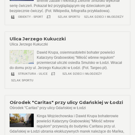
terenie zabaw i rekreacji Zielone Smulsko wykonał
serię ćwiczeń. Pokazał też przyglądającym się dzieciakom jak
bezpiecznie ćwiczyć. (Fot. Wikipedia, fofografia przykładowa).
OBIEKTY - SPORT
SZLAK SPORTU
SZLAK DZIECI I MŁODZIEŻY
Ulica Jerzego Kukuczki
Ulica Jerzego Kukuczki
Dawid Krupa, osiemnastoletni bohater powieści
Katarzyny Grabowskiej "Miłość wbrew regułom"
przemierzał uliczki osiedla Smulsko w Łodzi. Wracał
do domu przy ul. Jerzego Kukuczki w Łodzi. (Fot. Targeo.pl).
STRUKTURA - ULICE
SZLAK DZIECI I MŁODZIEŻY
SZLAK SPORTU
Ośrodek "Caritas" przy ulicy Gdańskiej w Łodzi
Ośrodek "Caritas" przy ulicy Gdańskiej w Łodzi
Kinga Wojciechowska i Dawid Krupa bohaterowie
powieści Katarzyny Grabowskiej "Miłość wbrew
regułom" przywożą do budynku Caritasu przy ul.
Gdańskiej w Łodzi ubrania ekskluzywnych marek należące do Mańka,