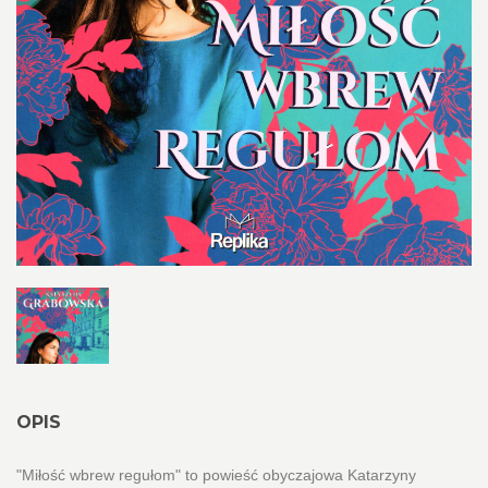
OPIS
"Miłość wbrew regułom" to powieść obyczajowa Katarzyny