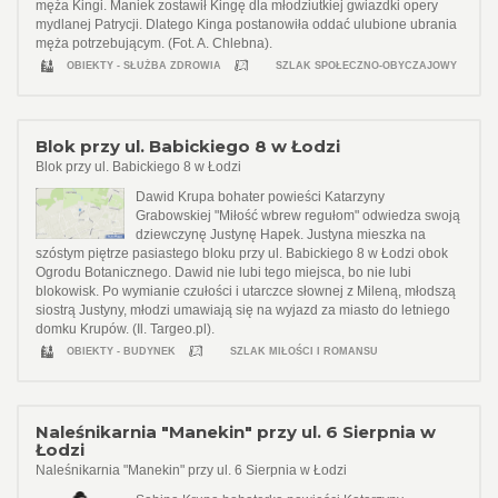
męża Kingi. Maniek zostawił Kingę dla młodziutkiej gwiazdki opery
mydlanej Patrycji. Dlatego Kinga postanowiła oddać ulubione ubrania
męża potrzebującym. (Fot. A. Chlebna).
OBIEKTY - SŁUŻBA ZDROWIA
SZLAK SPOŁECZNO-OBYCZAJOWY
Blok przy ul. Babickiego 8 w Łodzi
Blok przy ul. Babickiego 8 w Łodzi
Dawid Krupa bohater powieści Katarzyny
Grabowskiej "Miłość wbrew regułom" odwiedza swoją
dziewczynę Justynę Hapek. Justyna mieszka na
szóstym piętrze pasiastego bloku przy ul. Babickiego 8 w Łodzi obok
Ogrodu Botanicznego. Dawid nie lubi tego miejsca, bo nie lubi
blokowisk. Po wymianie czułości i utarczce słownej z Mileną, młodszą
siostrą Justyny, młodzi umawiają się na wyjazd za miasto do letniego
domku Krupów. (Il. Targeo.pl).
OBIEKTY - BUDYNEK
SZLAK MIŁOŚCI I ROMANSU
Naleśnikarnia "Manekin" przy ul. 6 Sierpnia w
Łodzi
Naleśnikarnia "Manekin" przy ul. 6 Sierpnia w Łodzi