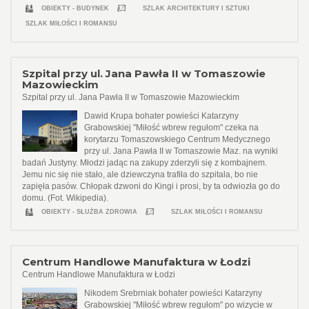
OBIEKTY - BUDYNEK
SZLAK ARCHITEKTURY I SZTUKI
SZLAK MIŁOŚCI I ROMANSU
Szpital przy ul. Jana Pawła II w Tomaszowie
Mazowieckim
Szpital przy ul. Jana Pawła II w Tomaszowie Mazowieckim
Dawid Krupa bohater powieści Katarzyny
Grabowskiej "Miłość wbrew regułom" czeka na
korytarzu Tomaszowskiego Centrum Medycznego
przy ul. Jana Pawła II w Tomaszowie Maz. na wyniki
badań Justyny. Młodzi jadąc na zakupy zderzyli się z kombajnem.
Jemu nic się nie stało, ale dziewczyna trafiła do szpitala, bo nie
zapięła pasów. Chłopak dzwoni do Kingi i prosi, by ta odwiozła go do
domu. (Fot. Wikipedia).
OBIEKTY - SŁUŻBA ZDROWIA
SZLAK MIŁOŚCI I ROMANSU
Centrum Handlowe Manufaktura w Łodzi
Centrum Handlowe Manufaktura w Łodzi
Nikodem Srebrniak bohater powieści Katarzyny
Grabowskiej "Miłość wbrew regułom" po wizycie w